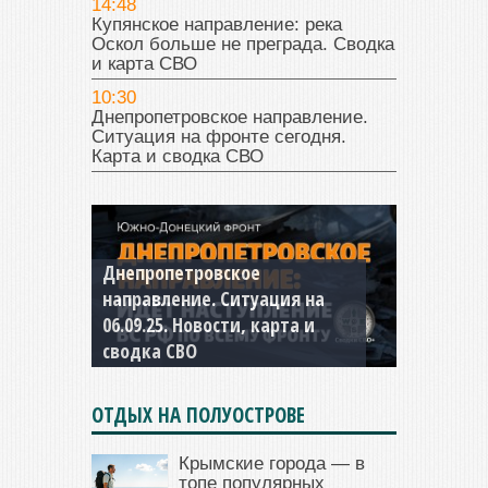
14:48
Купянское направление: река
Оскол больше не преграда. Сводка
и карта СВО
10:30
Днепропетровское направление.
Ситуация на фронте сегодня.
Карта и сводка СВО
Днепропетровское
Константиновское
направление. Ситуация на
направление. Ситуация на
06.09.25. Новости, карта и
04.09.25 Новости, карта и
сводка СВО
сводка СВО
ОТДЫХ НА ПОЛУОСТРОВЕ
Крымские города — в
топе популярных