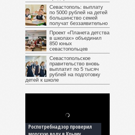
Севастополь: выплату
по 5000 рублей на детей
большинство семей
получат беззаявительно
Проект «Планета детства
в школах» объединил
850 юных
севастопольцев
Севастопольское
правительство вновь
выплатит по 5 тысяч
рублей на подготовку
детей к школе
В Крыму у жителя Саки
изъяли автомобиль —
Роспотребнадзор проверил
накопил долги по штрафам
морскую воду в Крыму
ГИБДД