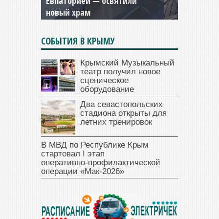
Евпаторией — освятили
и Дамиана в Крыму вновь
новый храм
открыт для посещения
СОБЫТИЯ В КРЫМУ
Крымский Музыкальный
театр получил новое
сценическое
оборудование
Два севастопольских
стадиона открыты для
летних тренировок
В МВД по Республике Крым
стартовал I этап
оперативно‑профилактической
операции «Мак‑2026»