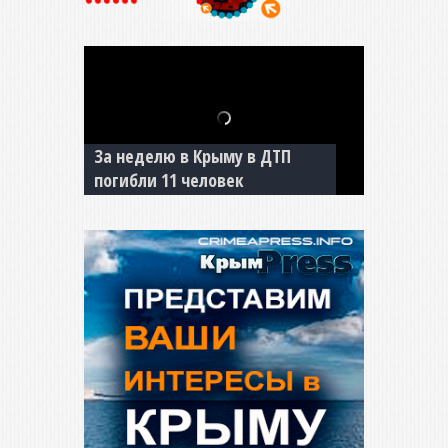
За неделю в Крыму в ДТП
В Джанкое водитель ВАЗа
погибли 11 человек
сбил двух детей на «зебре»