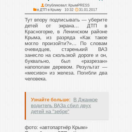
Опубликовал:
КрымPRESS
в
ДТП в Крыму
10:32
31.01.2017
Тут впору подписывать — уберите
детей от экрана… ДТП в
Красногорке, в Ленинском районе
Крыма, из разряда «Как такое
могло произойти?»… По словам
очевидцев, старенький ВАЗ
занесло на скользкой дороге и он,
буквально, был «разрезан»
напополам деревом. Результат —
«месиво» из железа. Погибли два
человека.
В Джанкое
Узнайте больше:
водитель ВАЗа сбил двух
детей на "зебре"
фото: «автопартнёр Крым»