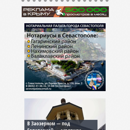
В Заозерном — под
Мужской монастырь Косьмы