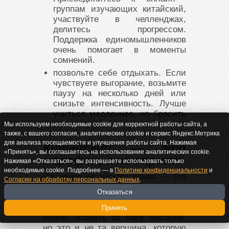
группам изучающих китайский,
участвуйте в челленджах,
делитесь прогрессом.
Поддержка единомышленников
очень помогает в моменты
сомнений.
позвольте себе отдыхать.
Если
чувствуете выгорание, возьмите
паузу на несколько дней или
снизьте интенсивность. Лучше
учиться медленнее, но бросить
совсем.
Мы используем необходимые cookie для корректной работы сайта, а
также, с вашего согласия, аналитические cookie и сервис Яндекс.Метрика
для анализа посещаемости и улучшения работы сайта. Нажимая
Китайский — это
«Принять», вы соглашаетесь на использование аналитических cookie.
марафон, а не спринт
Нажимая «Отказаться», вы разрешаете использовать только
необходимые cookie. Подробнее — в
Политике конфиденциальности
и
Изучение китайского языка — это
Согласии на обработку персональных данных
.
инвестиция в себя, которая
Отказаться
окупается на протяжении всей
жизни. Это не тот навык, который
Принять
можно освоить за пару месяцев,
но это и не та вершина, которую