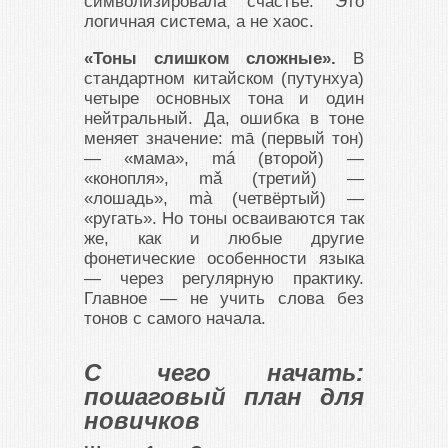
символизировала счастье. Это
логичная система, а не хаос.
«Тоны слишком сложные».
В
стандартном китайском (путунхуа)
четыре основных тона и один
нейтральный. Да, ошибка в тоне
меняет значение: mā (первый тон)
— «мама», má (второй) —
«конопля», mǎ (третий) —
«лошадь», mà (четвёртый) —
«ругать». Но тоны осваиваются так
же, как и любые другие
фонетические особенности языка
— через регулярную практику.
Главное — не учить слова без
тонов с самого начала.
С чего начать:
пошаговый план для
новичков