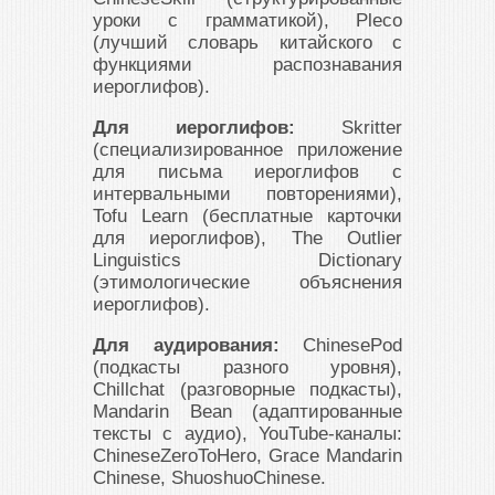
уроки с грамматикой), Pleco
(лучший словарь китайского с
функциями распознавания
иероглифов).
Для иероглифов:
Skritter
(специализированное приложение
для письма иероглифов с
интервальными повторениями),
Tofu Learn (бесплатные карточки
для иероглифов), The Outlier
Linguistics Dictionary
(этимологические объяснения
иероглифов).
Для аудирования:
ChinesePod
(подкасты разного уровня),
Chillchat (разговорные подкасты),
Mandarin Bean (адаптированные
тексты с аудио), YouTube-каналы:
ChineseZeroToHero, Grace Mandarin
Chinese, ShuoshuoChinese.