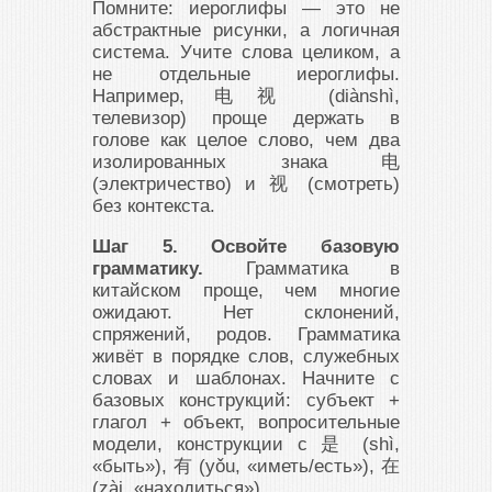
Помните: иероглифы — это не
абстрактные рисунки, а логичная
система. Учите слова целиком, а
не отдельные иероглифы.
Например, 电视 (diànshì,
телевизор) проще держать в
голове как целое слово, чем два
изолированных знака 电
(электричество) и 视 (смотреть)
без контекста.
Шаг 5. Освойте базовую
грамматику.
Грамматика в
китайском проще, чем многие
ожидают. Нет склонений,
спряжений, родов. Грамматика
живёт в порядке слов, служебных
словах и шаблонах. Начните с
базовых конструкций: субъект +
глагол + объект, вопросительные
модели, конструкции с 是 (shì,
«быть»), 有 (yǒu, «иметь/есть»), 在
(zài, «находиться»).