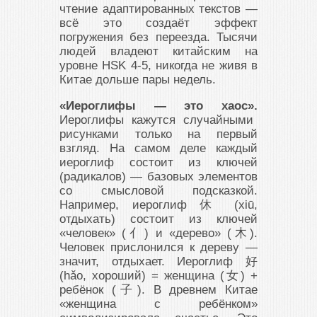
чтение адаптированных текстов —
всё это создаёт эффект
погружения без переезда. Тысячи
людей владеют китайским на
уровне HSK 4-5, никогда не живя в
Китае дольше пары недель.
«Иероглифы — это хаос».
Иероглифы кажутся случайными
рисунками только на первый
взгляд. На самом деле каждый
иероглиф состоит из ключей
(радикалов) — базовых элементов
со смысловой подсказкой.
Например, иероглиф 休 (xiū,
отдыхать) состоит из ключей
«человек» (亻) и «дерево» (木).
Человек прислонился к дереву —
значит, отдыхает. Иероглиф 好
(hǎo, хороший) = женщина (女) +
ребёнок (子). В древнем Китае
«женщина с ребёнком»