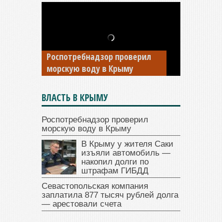
В Крыму у жителя Саки
изъяли автомобиль —
Роспотребнадзор проверил
накопил долги по штрафам
морскую воду в Крыму
ГИБДД
ВЛАСТЬ В КРЫМУ
Роспотребнадзор проверил
морскую воду в Крыму
В Крыму у жителя Саки
изъяли автомобиль —
накопил долги по
штрафам ГИБДД
Севастопольская компания
заплатила 877 тысяч рублей долга
— арестовали счета