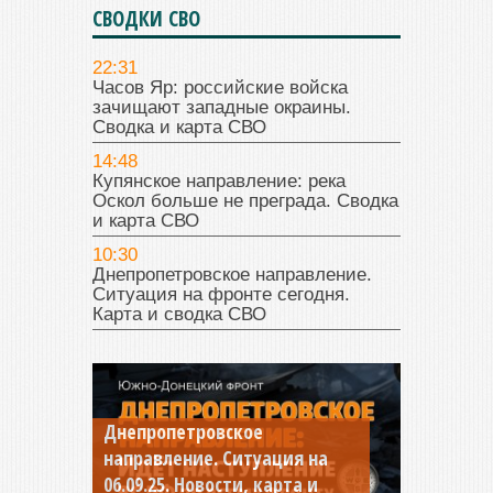
СВОДКИ СВО
22:31
Часов Яр: российские войска
зачищают западные окраины.
Сводка и карта СВО
14:48
Купянское направление: река
Оскол больше не преграда. Сводка
и карта СВО
10:30
Днепропетровское направление.
Ситуация на фронте сегодня.
Карта и сводка СВО
Днепропетровское
Константиновское
направление. Ситуация на
направление. Ситуация на
06.09.25. Новости, карта и
04.09.25 Новости, карта и