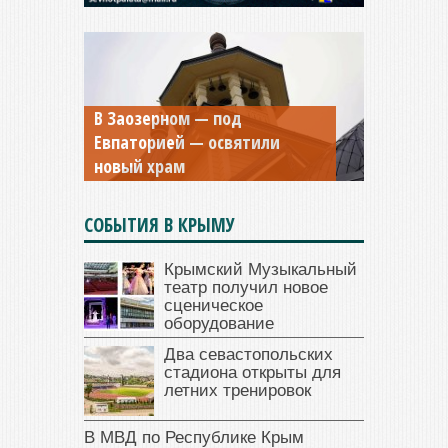
В Заозерном — под
Мужской монастырь Косьмы
Евпаторией — освятили
и Дамиана в Крыму вновь
новый храм
открыт для посещения
СОБЫТИЯ В КРЫМУ
Крымский Музыкальный
театр получил новое
сценическое
оборудование
Два севастопольских
стадиона открыты для
летних тренировок
В МВД по Республике Крым