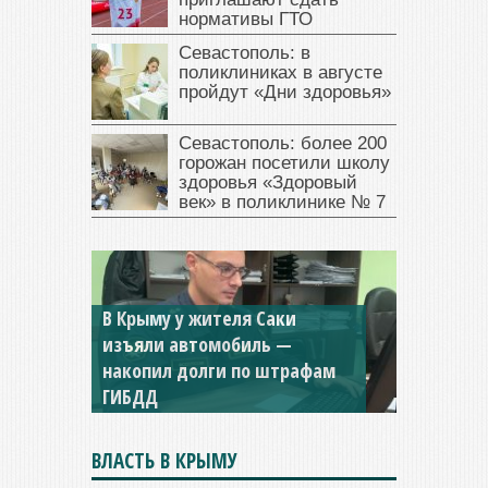
нормативы ГТО
Севастополь: в
поликлиниках в августе
пройдут «Дни здоровья»
Севастополь: более 200
горожан посетили школу
здоровья «Здоровый
век» в поликлинике № 7
В Крыму у жителя Саки
изъяли автомобиль —
Севастопольская компания
накопил долги по штрафам
заплатила 877 тысяч рублей
ГИБДД
долга — арестовали счета
ВЛАСТЬ В КРЫМУ