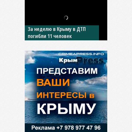
За неделю в Крыму в ДТП
В Джанкое водитель ВАЗа
погибли 11 человек
сбил двух детей на «зебре»