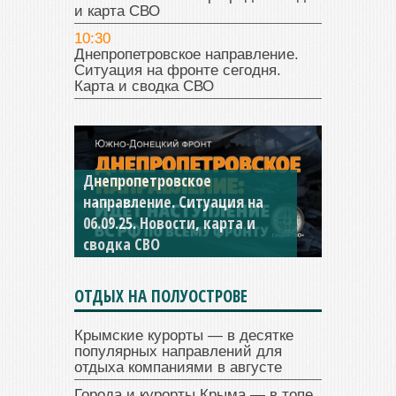
и карта СВО
10:30
Днепропетровское направление.
Ситуация на фронте сегодня.
Карта и сводка СВО
Днепропетровское
Константиновское
направление. Ситуация на
направление. Ситуация на
06.09.25. Новости, карта и
04.09.25 Новости, карта и
сводка СВО
сводка СВО
ОТДЫХ НА ПОЛУОСТРОВЕ
Крымские курорты — в десятке
популярных направлений для
отдыха компаниями в августе
Города и курорты Крыма — в топе