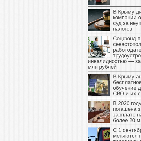
В Крыму д
компании 
суд за неу
налогов
Соцфонд п
севастопо
работодате
трудоустро
инвалидностью — за
млн рублей
В Крыму а
бесплатное
обучение д
СВО и их 
В 2026 год
погашена з
зарплате 
более 20 м
С 1 сентяб
меняются 