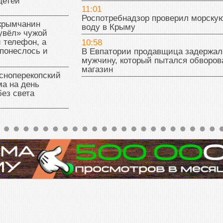
детей
11:01
Роспотребнадзор проверил морску
 крымчанин
воду в Крыму
увёл» чужой
 телефон, а
10:58
понеслось и
В Евпатории продавщица задержал
мужчину, который пытался обворов
магазин
сноперекопский
а на день
без света