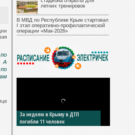
стадиона открыты для
летних тренировок
В МВД по Республике Крым стартовал
I этап оперативно‑профилактической
операции «Мак‑2026»
ции
вая
по
. А
 по
ам
ице
За неделю в Крыму в ДТП
погибли 11 человек