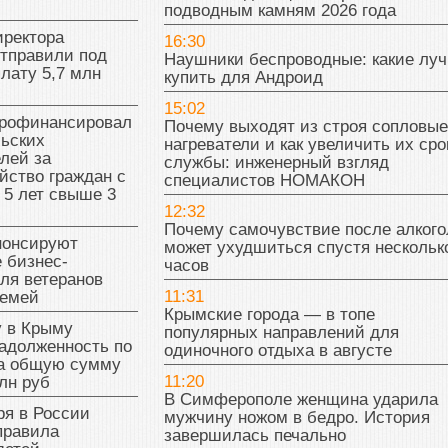
подводным камням 2026 года
иректора
16:30
отправили под
Наушники беспроводные: какие лу
плату 5,7 млн
купить для Андроид
15:02
рофинансировал
Почему выходят из строя сопловые
льских
нагреватели и как увеличить их сро
лей за
службы: инженерный взгляд
йство граждан с
специалистов НОМАКОН
 5 лет свыше 3
12:32
Почему самочувствие после алкого
нонсируют
может ухудшиться спустя нескольк
 бизнес-
часов
ля ветеранов
11:31
семей
Крымские города — в топе
у в Крыму
популярных направлений для
адолженность по
одиночного отдыха в августе
на общую сумму
11:20
лн руб
В Симферополе женщина ударила
ря в России
мужчину ножом в бедро. История
правила
завершилась печально