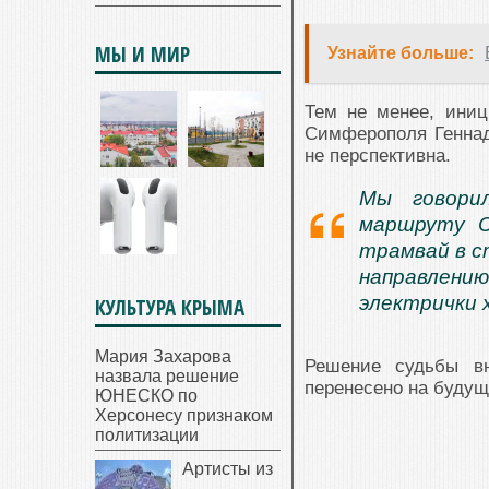
МЫ И МИР
Узнайте больше:
Тем не менее, иниц
Симферополя Геннади
не перспективна.
Мы говори
маршруту С
трамвай в с
направлени
электрички 
КУЛЬТУРА КРЫМА
Мария Захарова
Решение судьбы вн
назвала решение
перенесено на будущ
ЮНЕСКО по
Херсонесу признаком
политизации
Артисты из