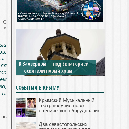
. С
ы и
ый
ов.
щие
В Заозерном — под Евпаторией
для
— освятили новый храм
Это
ем
о,
СОБЫТИЯ В КРЫМУ
 Н.
Крымский Музыкальный
театр получил новое
сценическое оборудование
ков
Два севастопольских