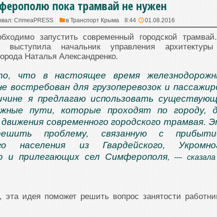
ферополю пока трамвай не нужен
овал:
CrimeaPRESS
в
Транспорт Крыма
8:44
01.08.2016
бходимо запустить современный городской трамвай
й выступила начальник управления архитектур
города Наталья Александренко.
о, что в настоящее время железнодорожн
е востребован для грузоперевозок и пассажир
ичине я предлагаю использовать существую
ожные пути, которые проходят по городу, 
 движения современного городского трамвая. 
ешить проблему, связанную с прибыти
го населения из Гвардейского, Укромног
о и прилегающих сел Симферополя
, — сказала
.
, эта идея поможет решить вопрос занятости работни