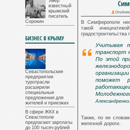
Умер
Сим
известный
крымский
Опублик
писатель
Сорокин
В Симферополе нео
такой инициативо
градостроительства 
БИЗНЕС В КРЫМУ
Учитывая т
транспорт н
По этой пр
железнодор
Севастопольские
организации
предприятия
поможет р
туротрасли
работающе
расширили
специальные
Молодежног
предложения для
Александренко
жителей и приезжих
В сфере ЖКХ в
Севастополе
Также, по ее словам
предлагают зарплаты
железной дороги.
до 100 тысяч рублей