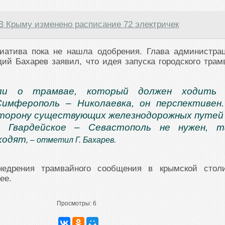
В Крыму изменено расписание 72 электричек
иатива пока не нашла одобрения. Глава администра
й Бахарев заявил, что идея запуска городского трам
ли о трамвае, который должен ходить 
имферополь – Николаевка, он перспективен
торону существующих железнодорожных путей
ю Гвардейское – Севастополь не нужен, т
ходят
, – отметил Г. Бахарев.
едрения трамвайного сообщения в крымской стол
ее.
Просмотры:
6