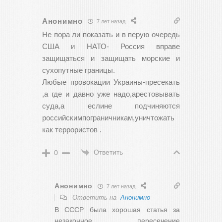
Анонимно
7 лет назад
Не пора ли показать и в перую очередь
США и НАТО- Россия вправе
защищаться и защищать морские и
сухопутные границы.
Любые провокации Украины-пресекать
,а где и давно уже надо,арестовывать
суда,а еслине подчиняются
российскимпограничникам,уничтожать
как террористов .
Ответить
0
Анонимно
7 лет назад
Ответить на
Анонимно
В СССР была хорошая статья за
незаконное пересечение