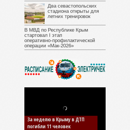
Два севастопольских
стадиона открыты для
летних тренировок
В МВД по Республике Крым
стартовал I этап
оперативно‑профилактической
операции «Мак‑2026»
В Джанкое водитель ВАЗа
сбил двух детей на «зебре»