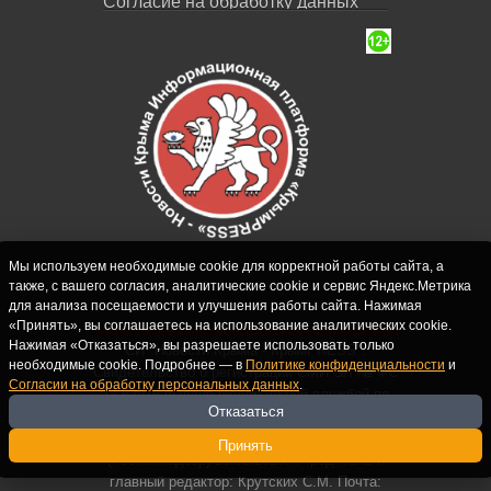
Согласие на обработку данных
Мы используем необходимые cookie для корректной работы сайта, а
также, с вашего согласия, аналитические cookie и сервис Яндекс.Метрика
для анализа посещаемости и улучшения работы сайта. Нажимая
«Принять», вы соглашаетесь на использование аналитических cookie.
Нажимая «Отказаться», вы разрешаете использовать только
СИ "Новости Крыма - КрымPRESS".
необходимые cookie. Подробнее — в
Политике конфиденциальности
и
Свидетельство о регистрации СМИ ЭЛ № ФС
Согласии на обработку персональных данных
.
77-62916 выдано Федеральной службой по
Отказаться
надзору в сфере связи, информационных
технологий и массовых коммуникаций
Принять
(Роскомнадзор) 10.09.2015. Учредитель и
главный редактор: Крутских С.М. Почта: