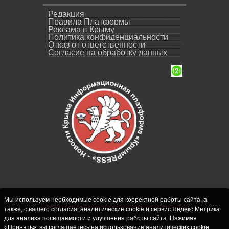
Редакция
Правила Платформы
Реклама в Крыму
Политика конфиденциальности
Отказ от ответственности
Согласие на обработку данных
Мы используем необходимые cookie для корректной работы сайта, а
также, с вашего согласия, аналитические cookie и сервис Яндекс.Метрика
СИ "Новости Крыма - КрымPRESS".
для анализа посещаемости и улучшения работы сайта. Нажимая
Свидетельство о регистрации СМИ ЭЛ № ФС
«Принять», вы соглашаетесь на использование аналитических cookie.