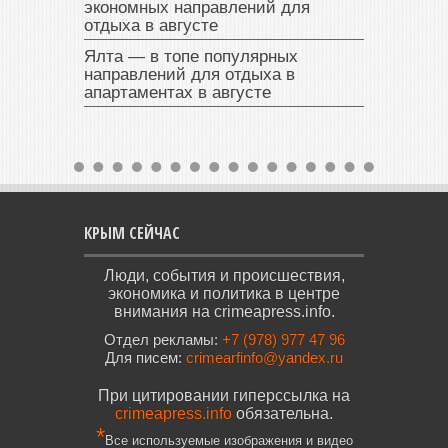
экономных направлений для
отдыха в августе
Ялта — в топе популярных
направлений для отдыха в
апартаментах в августе
КРЫМ СЕЙЧАС
Люди, события и происшествия,
экономика и политика в центре
внимания на crimeapress.info.
Отдел рекламы:
+7 (978) 977 47 96
Для писем:
crimearfinfo@yandex.ru
При цитировании гиперссылка на
crimeapress.info
обязательна.
*
Все используемые изображения и видео