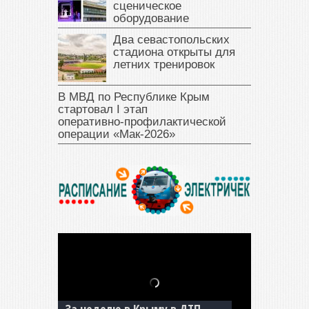
сценическое
оборудование
Два севастопольских
стадиона открыты для
летних тренировок
В МВД по Республике Крым
стартовал I этап
оперативно‑профилактической
операции «Мак‑2026»
За неделю в Крыму в ДТП
В Джанкое водитель ВАЗа