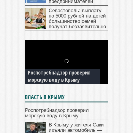
предпринимателей
Севастополь: выплату
по 5000 рублей на детей
большинство семей
получат беззаявительно
В Крыму у жителя Саки
изъяли автомобиль —
Роспотребнадзор проверил
накопил долги по штрафам
морскую воду в Крыму
ГИБДД
ВЛАСТЬ В КРЫМУ
Роспотребнадзор проверил
морскую воду в Крыму
В Крыму у жителя Саки
изъяли автомобиль —