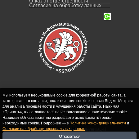
Отказ от ответственности
Согласие на обработку данных
Мы используем необходимые cookie для корректной работы сайта, а
также, с вашего согласия, аналитические cookie и сервис Яндекс.Метрика
СИ "Новости Крыма - КрымPRESS".
для анализа посещаемости и улучшения работы сайта. Нажимая
Свидетельство о регистрации СМИ ЭЛ № ФС
«Принять», вы соглашаетесь на использование аналитических cookie.
77-62916 выдано Федеральной службой по
Нажимая «Отказаться», вы разрешаете использовать только
надзору в сфере связи, информационных
необходимые cookie. Подробнее — в
Политике конфиденциальности
и
Согласии на обработку персональных данных
.
технологий и массовых коммуникаций
(Роскомнадзор) 10.09.2015. Учредитель и
Отказаться