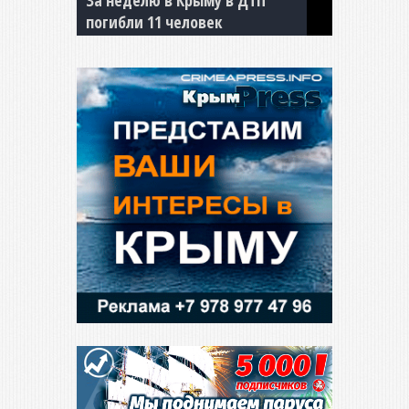
погибли 11 человек
сбил двух детей на «зебре»