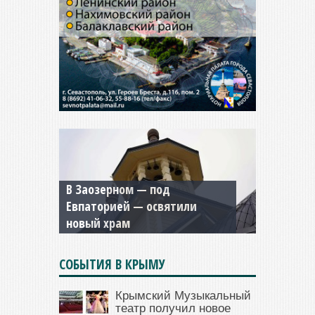
В Заозерном — под
Мужской монастырь Косьмы
Евпаторией — освятили
и Дамиана в Крыму вновь
новый храм
открыт для посещения
СОБЫТИЯ В КРЫМУ
Крымский Музыкальный
театр получил новое