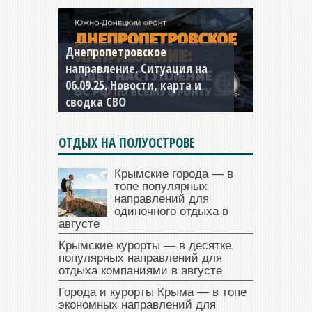
Днепропетровское
Константиновское
направление. Ситуация на
направление. Ситуация на
06.09.25. Новости, карта и
04.09.25 Новости, карта и
сводка СВО
сводка СВО
ОТДЫХ НА ПОЛУОСТРОВЕ
Крымские города — в
топе популярных
направлений для
одиночного отдыха в
августе
Крымские курорты — в десятке
популярных направлений для
отдыха компаниями в августе
Города и курорты Крыма — в топе
экономных направлений для