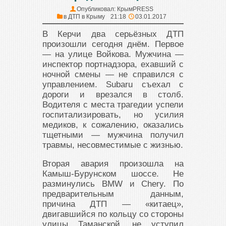
Опубликовал:
КрымPRESS
в
ДТП в Крыму
21:18
03.01.2017
В Керчи два серьёзных ДТП
произошли сегодня днём. Первое
— на улице Войкова. Мужчина —
инспектор портнадзора, ехавший с
ночной смены — не справился с
управлением. Subaru съехал с
дороги и врезался в столб.
Водителя с места трагедии успели
госпитализировать, но усилия
медиков, к сожалению, оказались
тщетными — мужчина получил
травмы, несовместимые с жизнью.
Вторая авария произошла на
Камыш-Бурунском шоссе. Не
разминулись BMW и Chery. По
предварительным данным,
причина ДТП — «китаец»,
двигавшийся по кольцу со стороны
улицы Таманской, не уступил