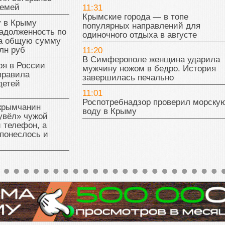
семей
11:31
Крымские города — в топе
у в Крыму
популярных направлений для
адолженность по
одиночного отдыха в августе
на общую сумму
лн руб
11:20
В Симферополе женщина ударила
ря в России
мужчину ножом в бедро. История
правила
завершилась печально
детей
11:01
Роспотребнадзор проверил морску
 крымчанин
воду в Крыму
увёл» чужой
 телефон, а
понеслось и