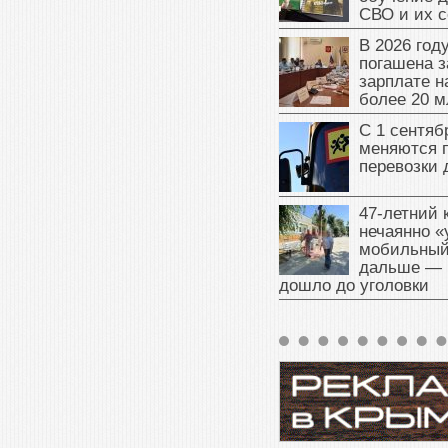
СВО и их 
В 2026 год
погашена з
зарплате 
более 20 м
С 1 сентяб
меняются 
перевозки 
47‑летний
нечаянно «
мобильный
дальше — 
дошло до уголовки