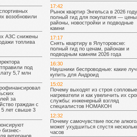
17:42
 спортивных
Рынок квартир Энгельса в 2026 году
ях возобновили
полный гид для покупателя — цены
районы, новостройки и подводные
камни
их АЗС снижены
17:17
одажи топлива
Снять квартиру в Ялуторовске:
полный гид по ценам, районам и
подводным камням 2026 года
иректора
16:30
отправили под
Наушники беспроводные: какие лу
плату 5,7 млн
купить для Андроид
15:02
рофинансировал
Почему выходят из строя сопловые
льских
нагреватели и как увеличить их сро
лей за
службы: инженерный взгляд
йство граждан с
специалистов НОМАКОН
 5 лет свыше 3
12:32
Почему самочувствие после алкого
нонсируют
может ухудшиться спустя нескольк
 бизнес-
часов
ля ветеранов