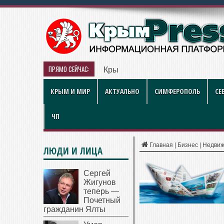
ПРЯМО СЕЙЧАС:
Крымский полуостров: погода 8 
КРЫМ И МИР
АКТУАЛЬНО
СИМФЕРОПОЛЬ
СЕ
ЧП
Главная
|
Бизнес
|
Недвиж
ЛЮДИ И ЛИЦА
Сергей
Жигунов
теперь —
Почетный
гражданин Ялты