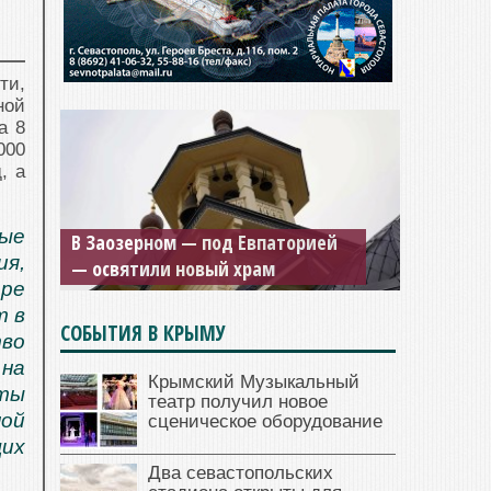
ти,
ной
а 8
000
, а
ые
В Заозерном — под Евпаторией
ия,
— освятили новый храм
ере
т в
СОБЫТИЯ В КРЫМУ
во
на
Крымский Музыкальный
сты
театр получил новое
ной
сценическое оборудование
их
Два севастопольских