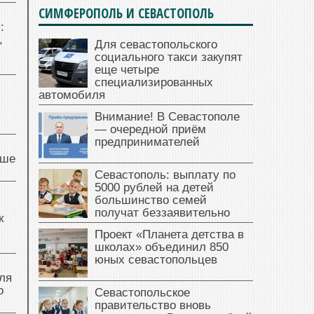
СИМФЕРОПОЛЬ И СЕВАСТОПОЛЬ
:
,
Для севастопольского
социального такси закупят
еще четыре
специализированных
автомобиля
Внимание! В Севастополе
— очередной приём
предпринимателей
чше
Севастополь: выплату по
5000 рублей на детей
большинство семей
получат беззаявительно
к
Проект «Планета детства в
школах» объединил 850
юных севастопольцев
ля
о
Севастопольское
правительство вновь