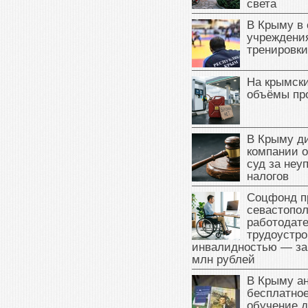
света
В Крыму в
учреждени
тренировки
На крымск
объёмы пр
В Крыму д
компании 
суд за неу
налогов
Соцфонд п
севастопо
работодате
трудоустро
инвалидностью — за
млн рублей
В Крыму а
бесплатное
обучение д