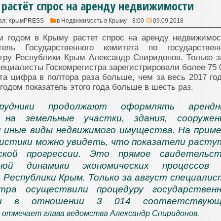
растёт спрос на аренду недвижимости
ал:
КрымPRESS
в
Недвижимость в Крыму
8:00
09.09.2018
м годом в Крыму растет спрос на аренду недвижимос
ель Государственного комитета по государствен
тру Республики Крым Александр Спиридонов. Только з
пециалисты Госкомрегистра зарегистрировали более 75 
та цифра в полтора раза больше, чем за весь 2017 год
годом показатель этого года больше в шесть раз.
удники продолжают оформлять арендн
 на земельные участки, здания, сооружен
 иные виды недвижимого имущества. На прим
стики можно увидеть, что показатели расту
ской прогрессии. Это прямое свидетельст
ьной динамики экономических процессов 
Республики Крым. Только за август специали
стра осуществили процедуру государствен
ии в отношении 3 014 соответствующ
— отмечает глава ведомства Александр Спиридонов.