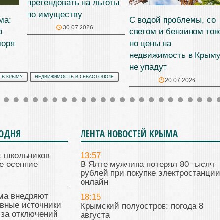
претендовать на льготы
по имуществу
ма:
С водой проблемы, со
30.07.2026
о
светом и бензином тож
моря
но цены на
недвижимость в Крым
не упадут
 В КРЫМУ
НЕДВИЖИМОСТЬ В СЕВАСТОПОЛЕ
20.07.2026
ГОДНЯ
ЛЕНТА НОВОСТЕЙ КРЫМА
х школьников
13:57
е осенние
В Ялте мужчина потерял 80 тысяч
рублей при покупке электростанции
онлайн
ма внедряют
18:15
ивные источники
Крымский полуостров: погода 8
-за отключений
августа