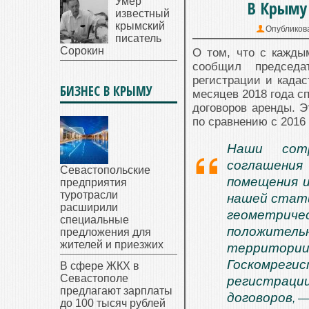
Умер
В Крыму 
известный
крымский
Опубликов
писатель
Сорокин
О том, что с кажды
сообщил председат
регистрации и кадас
БИЗНЕС В КРЫМУ
месяцев 2018 года с
договоров аренды. Э
по сравнению с 2016 
Наши сотр
соглашения
Севастопольские
помещения и
предприятия
туротрасли
нашей стати
расширили
геометриче
специальные
положител
предложения для
жителей и приезжих
территории 
Госкомреги
В сфере ЖКХ в
Севастополе
регистрац
предлагают зарплаты
договоров
, 
до 100 тысяч рублей