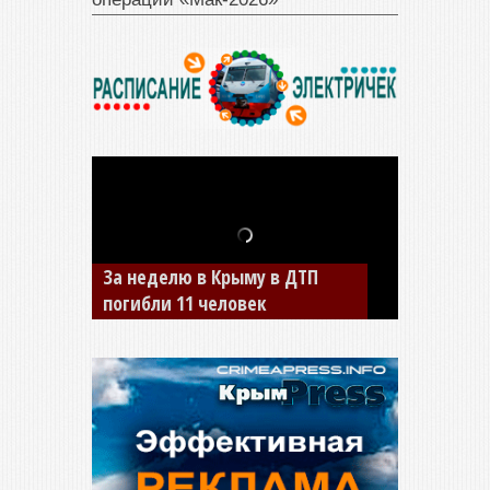
В Джанкое водитель ВАЗа
сбил двух детей на «зебре»