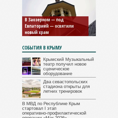
Мужской монастырь Косьмы
и Дамиана в Крыму вновь
открыт для посещения
СОБЫТИЯ В КРЫМУ
Крымский Музыкальный
театр получил новое
сценическое
оборудование
Два севастопольских
стадиона открыты для
летних тренировок
В МВД по Республике Крым
стартовал I этап
оперативно‑профилактической
операции «Мак‑2026»