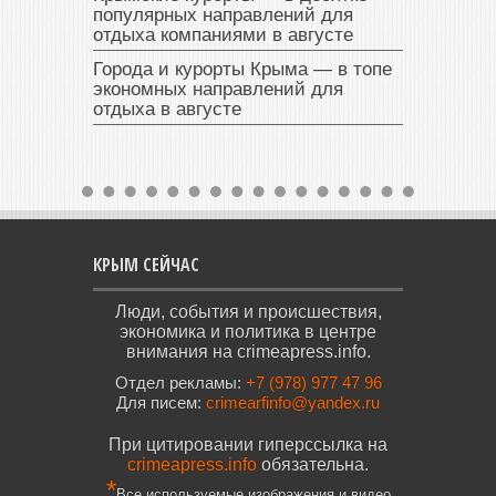
популярных направлений для
отдыха компаниями в августе
Города и курорты Крыма — в топе
экономных направлений для
отдыха в августе
КРЫМ СЕЙЧАС
Люди, события и происшествия,
экономика и политика в центре
внимания на crimeapress.info.
Отдел рекламы:
+7 (978) 977 47 96
Для писем:
crimearfinfo@yandex.ru
При цитировании гиперссылка на
crimeapress.info
обязательна.
*
Все используемые изображения и видео