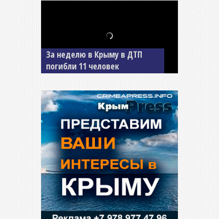
В Джанкое водитель ВАЗа
сбил двух детей на «зебре»