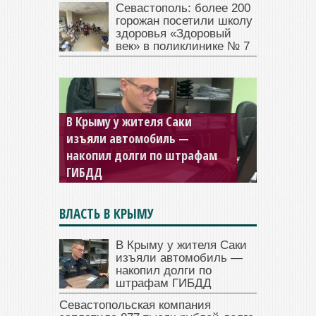
Севастополь: более 200
горожан посетили школу
здоровья «Здоровый
век» в поликлинике № 7
В Крыму у жителя Саки
изъяли автомобиль —
Севастопольская компания
накопил долги по штрафам
заплатила 877 тысяч рублей
ГИБДД
долга — арестовали счета
ВЛАСТЬ В КРЫМУ
В Крыму у жителя Саки
изъяли автомобиль —
накопил долги по
штрафам ГИБДД
Севастопольская компания