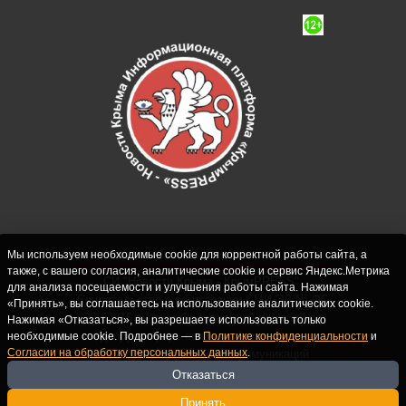
Мы используем необходимые cookie для корректной работы сайта, а
также, с вашего согласия, аналитические cookie и сервис Яндекс.Метрика
СИ "Новости Крыма - КрымPRESS".
для анализа посещаемости и улучшения работы сайта. Нажимая
Свидетельство о регистрации СМИ ЭЛ № ФС
«Принять», вы соглашаетесь на использование аналитических cookie.
77-62916 выдано Федеральной службой по
Нажимая «Отказаться», вы разрешаете использовать только
надзору в сфере связи, информационных
необходимые cookie. Подробнее — в
Политике конфиденциальности
и
Согласии на обработку персональных данных
.
технологий и массовых коммуникаций
(Роскомнадзор) 10.09.2015. Учредитель и
Отказаться
главный редактор: Крутских С.М. Почта:
Принять