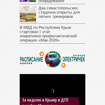
оборудование
Два севастопольских
стадиона открыты для
летних тренировок
В МВД по Республике Крым
стартовал I этап
оперативно‑профилактической
операции «Мак‑2026»
За неделю в Крыму в ДТП
В Джанкое водитель ВАЗа