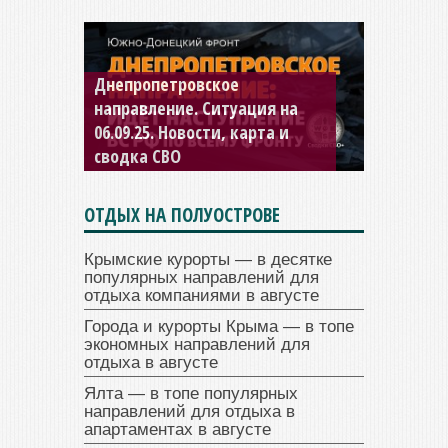
Днепропетровское
Константиновское
направление. Ситуация на
направление. Ситуация на
06.09.25. Новости, карта и
04.09.25 Новости, карта и
сводка СВО
сводка СВО
ОТДЫХ НА ПОЛУОСТРОВЕ
Крымские курорты — в десятке
популярных направлений для
отдыха компаниями в августе
Города и курорты Крыма — в топе
экономных направлений для
отдыха в августе
Ялта — в топе популярных
направлений для отдыха в
апартаментах в августе