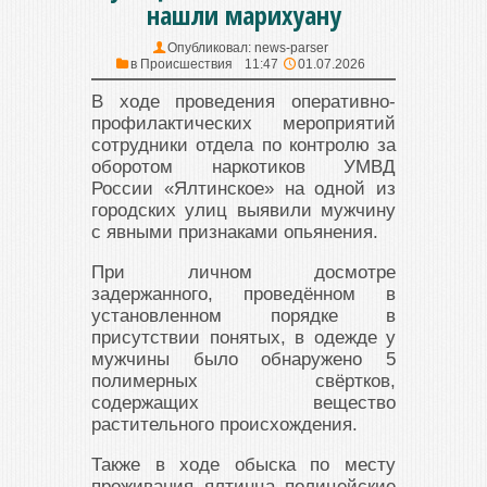
нашли марихуану
Опубликовал:
news-parser
в
Происшествия
11:47
01.07.2026
В ходе проведения оперативно-
профилактических мероприятий
сотрудники отдела по контролю за
оборотом наркотиков УМВД
России «Ялтинское» на одной из
городских улиц выявили мужчину
с явными признаками опьянения.
При личном досмотре
задержанного, проведённом в
установленном порядке в
присутствии понятых, в одежде у
мужчины было обнаружено 5
полимерных свёртков,
содержащих вещество
растительного происхождения.
Также в ходе обыска по месту
проживания ялтинца полицейские