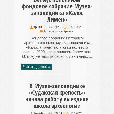
фондовое собрание Музея-
заповедника «Калос
Лимен»
КрымPRESS
20:35
30.07.2021
Археология в Крыму
Фондовое собрание Историко-
археологического музея-заповедника
«Калос Лимен» по итогам полевого
сезона 2020 г. пополнилось более чем
60 предметами из раскопок античных ...
Читать далее »
В Музее-заповеднике
«Судакская крепость»
начала работу выездная
школа археологии
КрымPRESS
19:11
05.07.2021