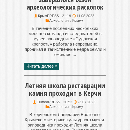
археологических раскопок
КрымPRESS
21:19
11.08.2023
Археология в Крыму
В течение последних нескольких
месяцев команда исследователей в
музее-заповеднике «Судакская
крепость» работала непрерывно,
проникая в таинственные недра земли и
оживляя ...
Читать далее »
Летняя школа реставрации
камня проходит в Керчи
CrimeaPRESS
20:52
26.07.2023
Археология в Крыму
В керченском Лапидарии Восточно-
Крымского историко-культурного музея-
заповедника проходит Летняя школа