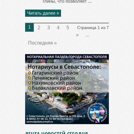
глины, что позволяет ...
Читать далее »
1
2
3
4
5
Страница 1 из 7
»
...
Последняя »