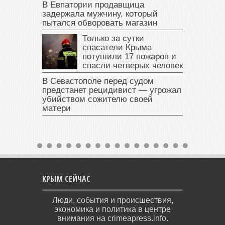
В Евпатории продавщица
задержала мужчину, который
пытался обворовать магазин
Только за сутки
спасатели Крыма
потушили 17 пожаров и
спасли четверых человек
В Севастополе перед судом
предстанет рецидивист — угрожал
убийством сожителю своей
матери
КРЫМ СЕЙЧАС
Люди, события и происшествия,
экономика и политика в центре
внимания на crimeapress.info.