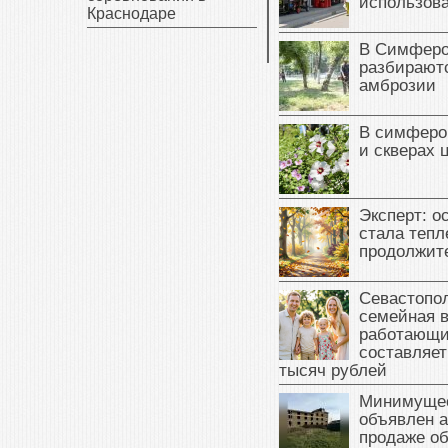
использова
Краснодаре
В Симферо
разбираютс
амброзии
В симферо
и скверах 
Эксперт: о
стала тепл
продолжит
Севастопол
семейная 
работающи
составляет
тысяч рублей
Минимущес
объявлен а
продаже об