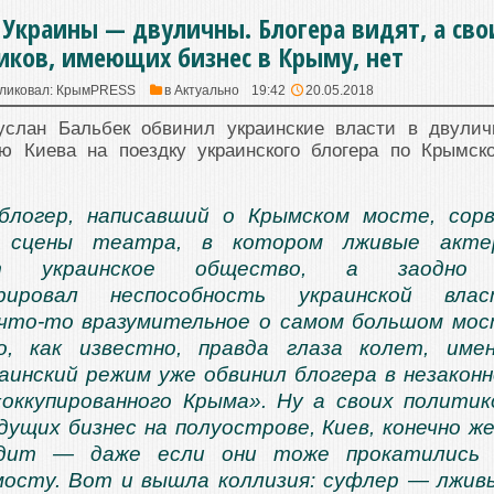
 Украины — двуличны. Блогера видят, а сво
иков, имеющих бизнес в Крыму, нет
ликовал:
КрымPRESS
в
Актуально
19:42
20.05.2018
услан Бальбек обвинил украинские власти в двулич
ю Киева на поездку украинского блогера по Крымск
 блогер, написавший о Крымском мосте, сор
о сцены театра, в котором лживые акте
ют украинское общество, а заодно
трировал неспособность украинской влас
 что-то вразумительное о самом большом мо
, как известно, правда глаза колет, име
аинский режим уже обвинил блогера в незакон
оккупированного Крыма». Ну а своих политик
ущих бизнес на полуострове, Киев, конечно же
идит — даже если они тоже прокатились 
осту. Вот и вышла коллизия: суфлер — лжив