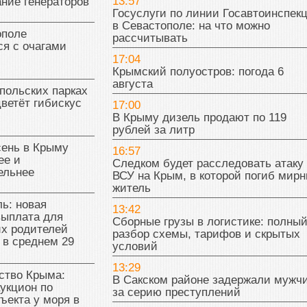
13:57
ние генераторов
Госуслуги по линии Госавтоинспек
в Севастополе: на что можно
поле
рассчитывать
я с очагами
17:04
Крымский полуостров: погода 6
августа
польских парках
цветёт гибискус
17:00
В Крыму дизель продают по 119
рублей за литр
сень в Крыму
16:57
ее и
Следком будет расследовать атаку
ельнее
ВСУ на Крым, в которой погиб мир
житель
ь: новая
13:42
выплата для
Сборные грузы в логистике: полны
х родителей
разбор схемы, тарифов и скрытых
 в среднем 29
условий
13:29
тво Крыма:
В Сакском районе задержали мужч
укцион по
за серию преступлений
ъекта у моря в