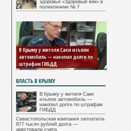
здоровья «Здоровый век» в
поликлинике № 7
В Крыму у жителя Саки изъяли
Севастопольская компания
автомобиль — накопил долги по
заплатила 877 тысяч рублей
штрафам ГИБДД
долга — арестовали счета
ВЛАСТЬ В КРЫМУ
В Крыму у жителя Саки
изъяли автомобиль —
накопил долги по штрафам
ГИБДД
Севастопольская компания заплатила
877 тысяч рублей долга —
арестовали счета