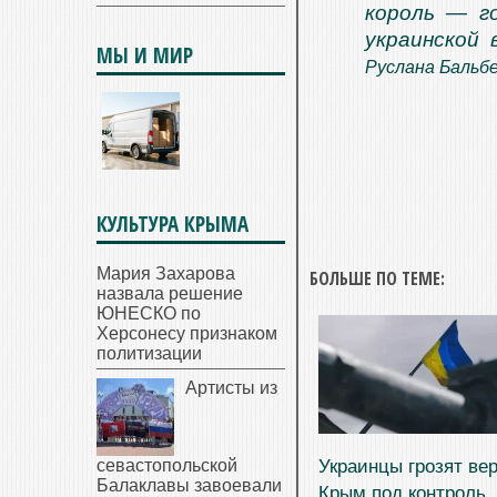
король — г
украинской 
МЫ И МИР
Руслана Бальбе
КУЛЬТУРА КРЫМА
Мария Захарова
БОЛЬШЕ ПО ТЕМЕ:
назвала решение
ЮНЕСКО по
Херсонесу признаком
политизации
Артисты из
Украинцы грозят ве
севастопольской
Балаклавы завоевали
Крым под контроль