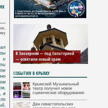
их
ии,
ому
Мужской монастырь Косьмы и
вал
В Заозерном — под Евпаторией
Дамиана в Крыму вновь открыт
ры
— освятили новый храм
для посещения
 и
ти
сте
СОБЫТИЯ В КРЫМУ
нно
ном
Крымский Музыкальный
ов,
театр получил новое
сценическое оборудование
, в
по
Два севастопольских
ый,