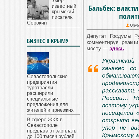
Умер
Бальбек: власти
известный
крымский
полит
писатель
Сорокин
Опуб
Депутат Госдумы Р
БИЗНЕС В КРЫМУ
комментируя реакци
мосту —
здесь
.
Украинский
занавес с
обманыва
Севастопольские
предприятия
продемонс
туротрасли
рассказать
расширили
России… Но
специальные
предложения для
поэтому укр
жителей и приезжих
посещении «
В сфере ЖКХ в
открыто вед
Севастополе
упор не в
предлагают зарплаты
Крымскому м
до 100 тысяч рублей