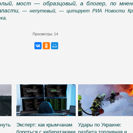
олый, мост — образцовый, а блогер, по мне
власти
, — непутевый, — цитирует
РИА Новости К
ка.
Просмотры:
14
рнуть
Эксперт: как крымчанам
Удары по Украине:
бороться с кибератаками
разбита топливная и