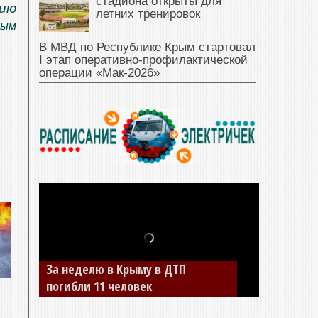
стадиона открыты для
нию
летних тренировок
рым
В МВД по Республике Крым стартовал
I этап оперативно‑профилактической
операции «Мак‑2026»
За неделю в Крыму в ДТП
В Джанкое водитель ВАЗа сбил
погибли 11 человек
двух детей на «зебре»