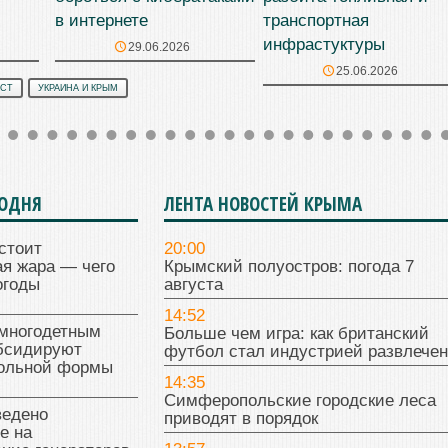
в интернете
транспортная
инфрастуктуры
29.06.2026
25.06.2026
ОСТ
УКРАИНА И КРЫМ
ГОДНЯ
ЛЕНТА НОВОСТЕЙ КРЫМА
стоит
20:00
я жара — чего
Крымский полуостров: погода 7
огоды
августа
14:52
многодетным
Больше чем игра: как британский
бсидируют
футбол стал индустрией развлече
кольной формы
14:35
Симферопольские городские леса
ведено
приводят в порядок
е на