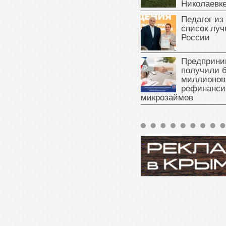
Николаевк
Педагог из
список луч
России
Предприни
получили б
миллионов
рефинанси
микрозаймов