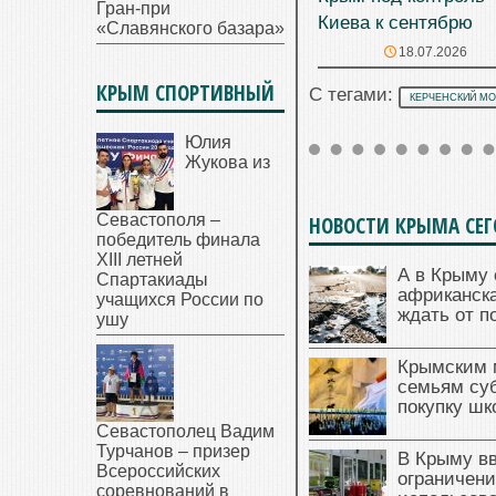
Гран-при
Киева к сентябрю
«Славянского базара»
18.07.2026
КРЫМ СПОРТИВНЫЙ
С тегами:
КЕРЧЕНСКИЙ М
Юлия
Жукова из
Севастополя –
НОВОСТИ КРЫМА СЕ
победитель финала
XIII летней
А в Крыму 
Спартакиады
африканска
учащихся России по
ждать от п
ушу
Крымским 
семьям су
покупку ш
Севастополец Вадим
Турчанов – призер
В Крыму в
Всероссийских
ограничени
соревнований в