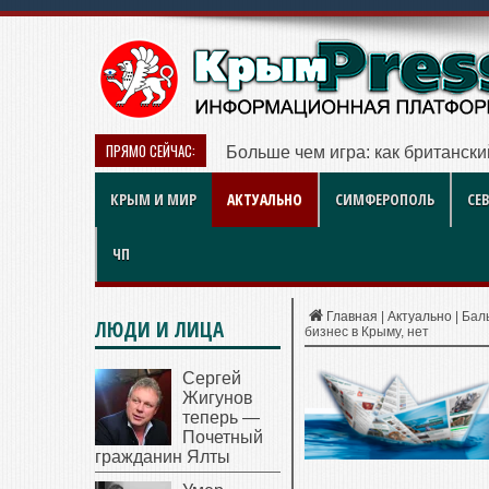
ПРЯМО СЕЙЧАС:
Больше чем игра: как британск
КРЫМ И МИР
АКТУАЛЬНО
СИМФЕРОПОЛЬ
СЕ
ЧП
Главная
|
Актуально
|
Баль
ЛЮДИ И ЛИЦА
бизнес в Крыму, нет
Сергей
Жигунов
теперь —
Почетный
гражданин Ялты