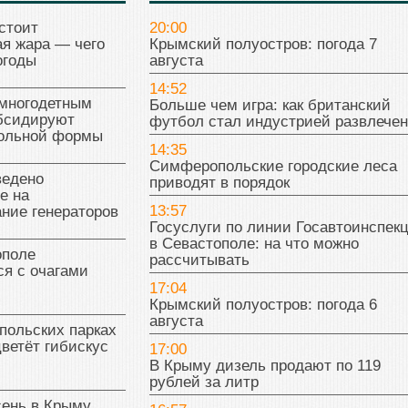
стоит
20:00
я жара — чего
Крымский полуостров: погода 7
огоды
августа
14:52
многодетным
Больше чем игра: как британский
бсидируют
футбол стал индустрией развлече
кольной формы
14:35
Симферопольские городские леса
ведено
приводят в порядок
е на
13:57
ние генераторов
Госуслуги по линии Госавтоинспек
в Севастополе: на что можно
поле
рассчитывать
я с очагами
17:04
Крымский полуостров: погода 6
августа
польских парках
цветёт гибискус
17:00
В Крыму дизель продают по 119
рублей за литр
сень в Крыму