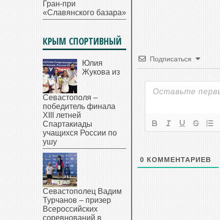
Гран-при
«Славянского базара»
КРЫМ СПОРТИВНЫЙ
Подписаться
Юлия
Жукова из
Севастополя –
победитель финала
XIII летней
Спартакиады
учащихся России по
ушу
0
КОММЕНТАРИЕВ
Севастополец Вадим
Турчанов – призер
Всероссийских
соревнований в