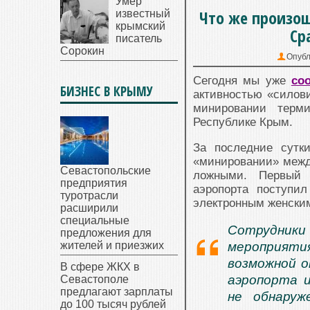
Умер
Что же произо
известный
крымский
Ср
писатель
Сорокин
Опубл
Сегодня мы уже
со
БИЗНЕС В КРЫМУ
активностью «силов
минировании терм
Республике Крым.
За последние сутк
«минировании» межд
Севастопольские
ложными. Первый 
предприятия
аэропорта поступи
туротрасли
электронным женским
расширили
специальные
Сотрудники
предложения для
жителей и приезжих
мероприят
возможной о
В сфере ЖКХ в
аэропорта 
Севастополе
предлагают зарплаты
не обнаруж
до 100 тысяч рублей