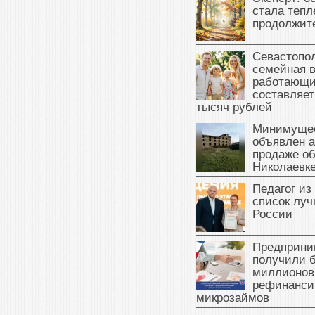
стала тепл
продолжит
Севастопол
семейная 
работающи
составляет
тысяч рублей
Минимущес
объявлен а
продаже об
Николаевк
Педагог из
список луч
России
Предприни
получили б
миллионов
рефинанси
микрозаймов