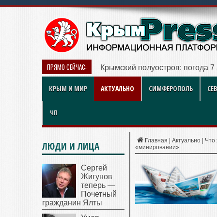
ПРЯМО СЕЙЧАС:
Больше чем игра: как британск
КРЫМ И МИР
АКТУАЛЬНО
СИМФЕРОПОЛЬ
СЕ
ЧП
Главная
|
Актуально
|
Что
ЛЮДИ И ЛИЦА
«минировании»
Сергей
Жигунов
теперь —
Почетный
гражданин Ялты