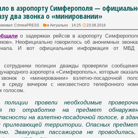
шло в аэропорту Симферополя — официальн
азу два звонка о «минировании»
иковал:
CrimeaPRESS
в
Актуально
14:25
23.08.2018
общали
о задержках рейсов в аэропорту Симферопол
иков». Неофициально говорилось об анонимных звонка
инала. И вот официальная информация от МВД
и сотрудники полиции дважды проверяли сообщени
ународного аэропорта «Симферополь», которые оказал
звонок о «минировании» взлетно-посадочной пол
л в среду вечером с неизвестного телефонного ном
 голосом.
 полиции провели необходимые проверочн
ия по отработке на предмет обнаружен
пасности на взлетно-посадочной полосе, в зда
и прилегающей территории. Опасных предме
ено. Эвакуация пассажиров не проводилась
,