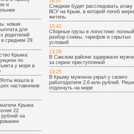
16:57
ее и
Следком будет расследовать атаку
ельнее
ВСУ на Крым, в которой погиб мир
житель
ь: новая
13:42
выплата для
Сборные грузы в логистике: полны
х родителей
разбор схемы, тарифов и скрытых
 в среднем 29
условий
13:29
тво Крыма:
В Сакском районе задержали мужч
укцион по
за серию преступлений
ъекта у моря в
е
13:25
В Крыму мужчина украл у своего
 Ялты вошла в
работодателя 2,6 млн рублей. Реш
ших наставников
отдохнуть на море
матели Крыма
олее 22
 рублей на
рование