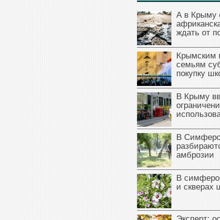
А в Крыму 
африканска
ждать от п
Крымским 
семьям су
покупку ш
В Крыму в
ограничени
использова
В Симферо
разбираютс
амброзии
В симферо
и скверах 
Эксперт: о