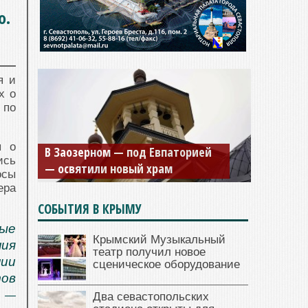
о.
я и
х о
 по
я о
В Заозерном — под Евпаторией
ись
— освятили новый храм
осы
ера
СОБЫТИЯ В КРЫМУ
ые
Крымский Музыкальный
ия
театр получил новое
нии
сценическое оборудование
тов
 —
Два севастопольских