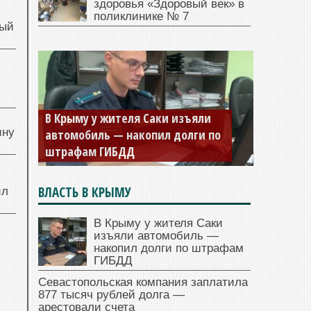
здоровья «Здоровый век» в
поликлинике № 7
ный
й
В Крыму у жителя Саки изъяли
ину
автомобиль — накопил долги по
штрафам ГИБДД
ВЛАСТЬ В КРЫМУ
ил
В Крыму у жителя Саки
изъяли автомобиль —
накопил долги по штрафам
ГИБДД
Севастопольская компания заплатила
877 тысяч рублей долга —
арестовали счета