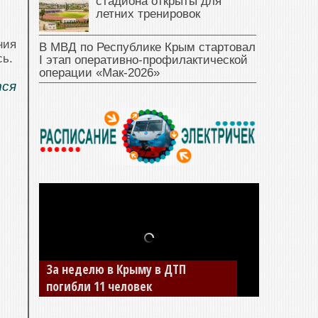
стадиона открыты для
летних тренировок
ния
В МВД по Республике Крым стартовал
сь.
I этап оперативно‑профилактической
операции «Мак‑2026»
ся
За неделю в Крыму в ДТП
погибли 11 человек