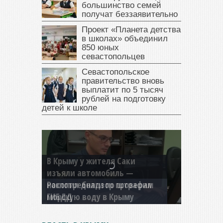
большинство семей
получат беззаявительно
Проект «Планета детства
в школах» объединил
850 юных
севастопольцев
Севастопольское
правительство вновь
выплатит по 5 тысяч
рублей на подготовку
детей к школе
В Крыму у жителя Саки
изъяли автомобиль —
накопил долги по штрафам
ГИБДД