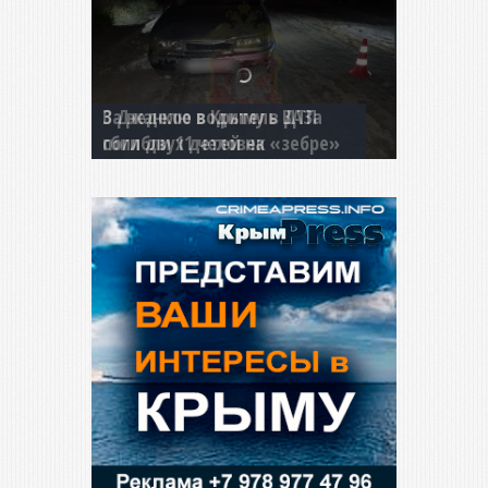
В Джанкое водитель ВАЗа
сбил двух детей на «зебре»