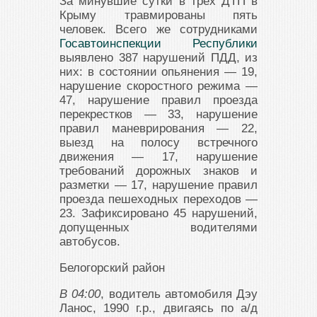
За минувшие сутки в трёх ДТП в
Крыму травмированы пять
человек. Всего же сотрудниками
Госавтоинспекции Республики
выявлено 387 нарушений ПДД, из
них: в состоянии опьянения — 19,
нарушение скоростного режима —
47, нарушение правил проезда
перекрестков — 33, нарушение
правил маневрирования — 22,
выезд на полосу встречного
движения — 17, нарушение
требований дорожных знаков и
разметки — 17, нарушение правил
проезда пешеходных переходов —
23. Зафиксировано 45 нарушений,
допущенных водителями
автобусов.
Белогорский район
В 04:00
, водитель автомобиля Дэу
Ланос, 1990 г.р., двигаясь по а/д