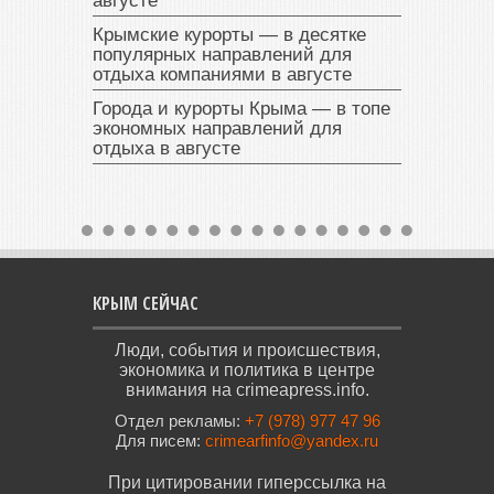
августе
Крымские курорты — в десятке
популярных направлений для
отдыха компаниями в августе
Города и курорты Крыма — в топе
экономных направлений для
отдыха в августе
КРЫМ СЕЙЧАС
Люди, события и происшествия,
экономика и политика в центре
внимания на crimeapress.info.
Отдел рекламы:
+7 (978) 977 47 96
Для писем:
crimearfinfo@yandex.ru
При цитировании гиперссылка на