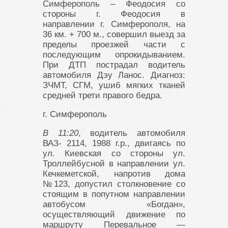
Симферополь – Феодосия со
стороны г. Феодосия в
направлении г. Симферополя, на
36 км. + 700 м., совершил выезд за
пределы проезжей части с
последующим опрокидыванием.
При ДТП пострадал водитель
автомобиля Дэу Ланос. Диагноз:
ЗЧМТ, СГМ, ушиб мягких тканей
средней трети правого бедра.
г. Симферополь
В 11:20
, водитель автомобиля
ВАЗ- 2114, 1988 г.р., двигаясь по
ул. Киевская со стороны ул.
Троллейбусной в направлении ул.
Кечкеметской, напротив дома
№123, допустил столкновение со
стоящим в попутном направлении
автобусом «Богдан»,
осуществляющий движение по
маршруту Перевальное —