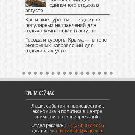
одиночного отдыха в
августе
Крымские курорты — в десятке
популярных направлений для
отдыха компаниями в августе
Города и курорты Крыма — в топе
экономных направлений для
отдыха в августе
КРЫМ СЕЙЧАС
Люди, события и происшествия,
экономика и политика в центре
внимания на crimeapress.info.
Отдел рекламы:
+7 (978) 977 47 96
Для писем:
crimearfinfo@yandex.ru