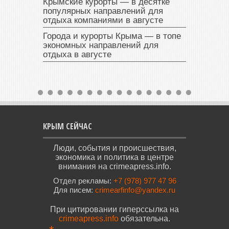
Крымские курорты — в десятке
популярных направлений для
отдыха компаниями в августе
Города и курорты Крыма — в топе
экономных направлений для
отдыха в августе
КРЫМ СЕЙЧАС
Люди, события и происшествия,
экономика и политика в центре
внимания на crimeapress.info.
Отдел рекламы:
+7 (978) 977 47 96
Для писем:
crimearfinfo@yandex.ru
При цитировании гиперссылка на
crimeapress.info
обязательна.