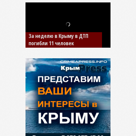
В Джанкое водитель ВАЗа
сбил двух детей на «зебре»