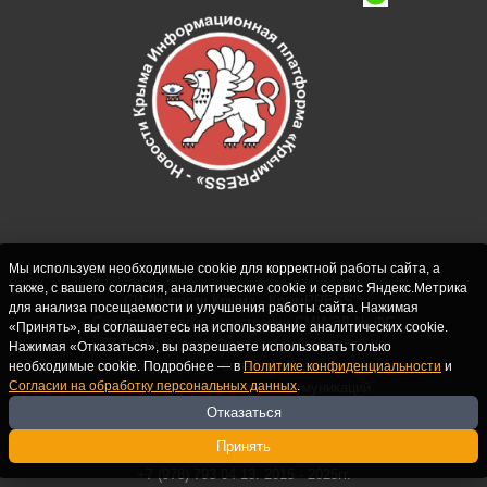
Мы используем необходимые cookie для корректной работы сайта, а
также, с вашего согласия, аналитические cookie и сервис Яндекс.Метрика
СИ "Новости Крыма - КрымPRESS".
для анализа посещаемости и улучшения работы сайта. Нажимая
Свидетельство о регистрации СМИ ЭЛ № ФС
«Принять», вы соглашаетесь на использование аналитических cookie.
77-62916 выдано Федеральной службой по
Нажимая «Отказаться», вы разрешаете использовать только
надзору в сфере связи, информационных
необходимые cookie. Подробнее — в
Политике конфиденциальности
и
Согласии на обработку персональных данных
.
технологий и массовых коммуникаций
(Роскомнадзор) 10.09.2015. Учредитель и
Отказаться
главный редактор: Крутских С.М. Почта:
Принять
crimearfinfo@yandex.ru. Телефон Редакции:
+7 (978) 793 04 13. 2015 - 2025гг.