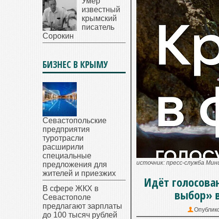
Умер
известный
крымский
писатель
Сорокин
БИЗНЕС В КРЫМУ
Севастопольские
предприятия
туротрасли
расширили
специальные
источник: пресс-служба Ми
предложения для
жителей и приезжих
Идёт голосова
В сфере ЖКХ в
выбор» 
Севастополе
предлагают зарплаты
Опублик
до 100 тысяч рублей