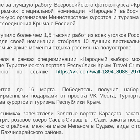
ие за лучшую работу Всероссийского фотоконкурса «К
рамках специальной номинации «Народный выбор»
онкурс организован Министерством курортов и туризма
оссоединения Крыма с Россией.
тупило более чем 1,5 тысячи работ из всех уголков Росс
для своей номинации отобрала 10 лучших вертикаль
мые яркие моменты отдыха россиян на полуострове.
теля в рамках спецноминации «Народный выбор» мо
це Туристического портала Республики Крым Travel Crim
ожно по ссылке
https://vk.com/wall-189418088_297
лится до 16 марта. Победитель получит набо
ирменными подарками от проекта VK Места, Турпорт
а курортов и туризма Республики Крым.
снимках запечатлели Золотые ворота Карадага, закат
три, розовое озеро Сасык-Сиваш в г. Саки, закаты посе
ого района, маяк на мысе Меганом в Судаке, виды с г
Бахчисарайского района.