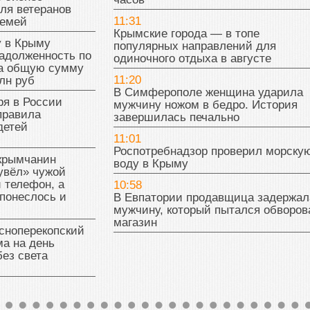
ля ветеранов
11:31
семей
Крымские города — в топе
у в Крыму
популярных направлений для
адолженность по
одиночного отдыха в августе
на общую сумму
11:20
лн руб
В Симферополе женщина ударила
ря в России
мужчину ножом в бедро. История
правила
завершилась печально
детей
11:01
Роспотребнадзор проверил морску
 крымчанин
воду в Крыму
увёл» чужой
 телефон, а
10:58
понеслось и
В Евпатории продавщица задержал
мужчину, который пытался обворов
магазин
сноперекопский
а на день
без света