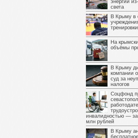
энергии из
света
В Крыму в
учреждени
тренировки
На крымск
объёмы пр
В Крыму д
компании 
суд за неу
налогов
Соцфонд п
севастопо
работодате
трудоустро
инвалидностью — за
млн рублей
В Крыму а
бесплатное