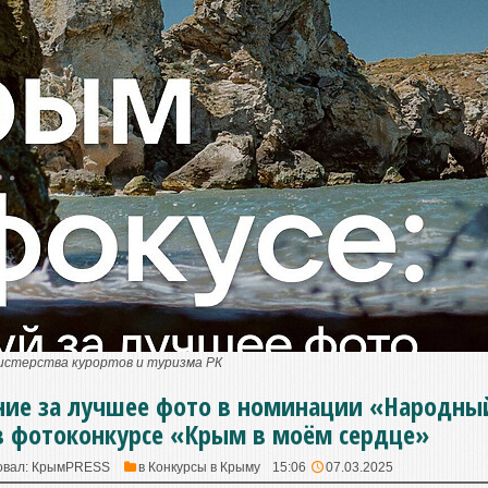
нистерства курортов и туризма РК
ние за лучшее фото в номинации «Народны
в фотоконкурсе «Крым в моём сердце»
овал:
КрымPRESS
в
Конкурсы в Крыму
15:06
07.03.2025