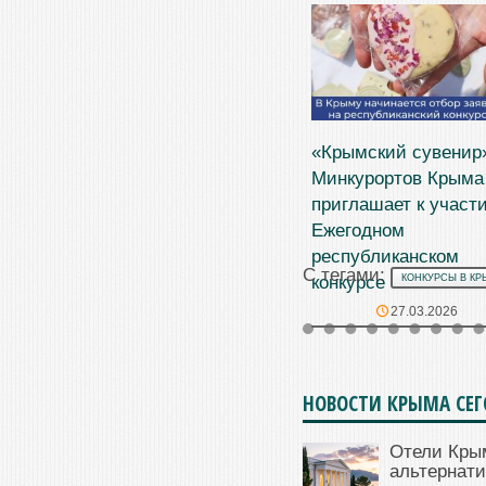
«Крымский сувенир
Минкурортов Крыма
приглашает к участ
Ежегодном
республиканском
С тегами:
конкурсе
КОНКУРСЫ В КР
27.03.2026
НОВОСТИ КРЫМА СЕ
Отели Кры
альтернат