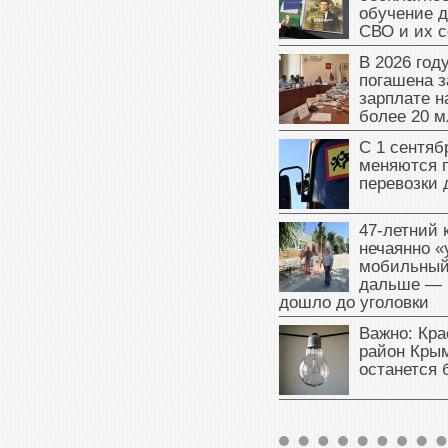
обучение д
СВО и их 
В 2026 год
погашена з
зарплате 
более 20 м
С 1 сентяб
меняются 
перевозки 
47‑летний
нечаянно «
мобильный
дальше — 
дошло до уголовки
Важно: Кра
район Крым
останется 