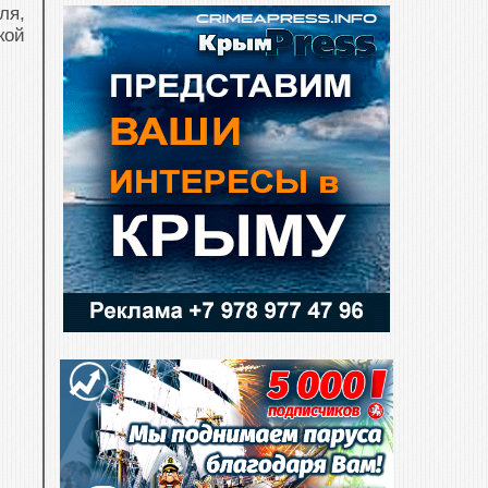
ля,
кой