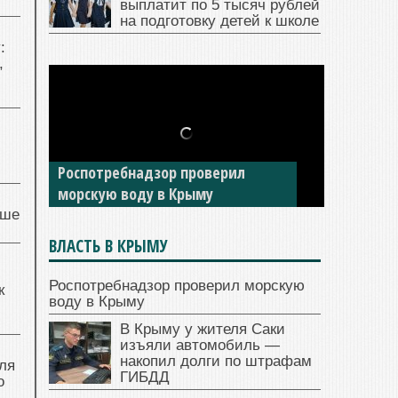
выплатит по 5 тысяч рублей
на подготовку детей к школе
:
,
Роспотребнадзор проверил
морскую воду в Крыму
чше
ВЛАСТЬ В КРЫМУ
Роспотребнадзор проверил морскую
к
воду в Крыму
В Крыму у жителя Саки
изъяли автомобиль —
накопил долги по штрафам
ля
ГИБДД
о