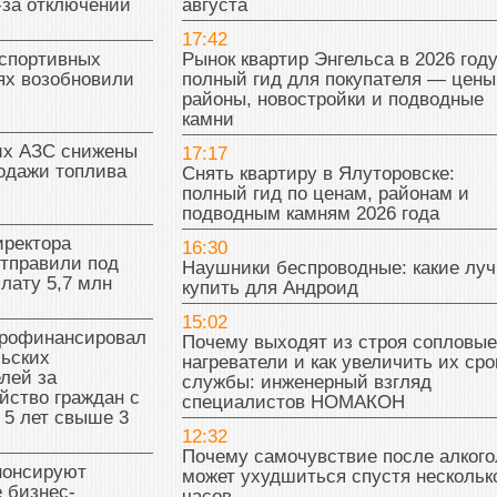
-за отключений
августа
17:42
 спортивных
Рынок квартир Энгельса в 2026 году
ях возобновили
полный гид для покупателя — цены
районы, новостройки и подводные
камни
их АЗС снижены
17:17
одажи топлива
Снять квартиру в Ялуторовске:
полный гид по ценам, районам и
подводным камням 2026 года
иректора
16:30
отправили под
Наушники беспроводные: какие лу
плату 5,7 млн
купить для Андроид
15:02
рофинансировал
Почему выходят из строя сопловые
льских
нагреватели и как увеличить их сро
лей за
службы: инженерный взгляд
йство граждан с
специалистов НОМАКОН
 5 лет свыше 3
12:32
Почему самочувствие после алкого
нонсируют
может ухудшиться спустя нескольк
 бизнес-
часов