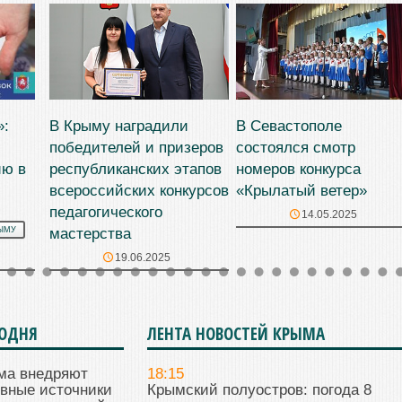
»:
В Крыму наградили
В Севастополе
победителей и призеров
состоялся смотр
ию в
республиканских этапов
номеров конкурса
всероссийских конкурсов
«Крылатый ветер»
педагогического
14.05.2025
мастерства
ЫМУ
19.06.2025
ГОДНЯ
ЛЕНТА НОВОСТЕЙ КРЫМА
ма внедряют
18:15
ивные источники
Крымский полуостров: погода 8