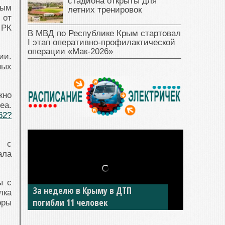
стадиона открыты для
рым
летних тренировок
 от
 РК
В МВД по Республике Крым стартовал
I этап оперативно‑профилактической
операции «Мак‑2026»
ии.
ных
жно
ea.
62?
р с
ала
ы с
За неделю в Крыму в ДТП
лка
погибли 11 человек
оры