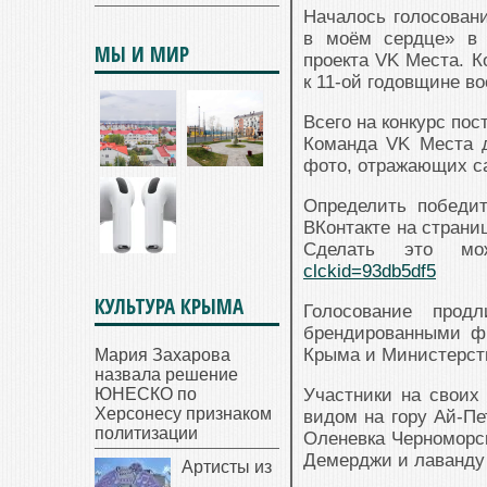
Началось голосован
в моём сердце» в 
МЫ И МИР
проекта VK Места. К
к 11-ой годовщине в
Всего на конкурс пос
Команда VK Места 
фото, отражающих са
Определить победи
ВКонтакте на страни
Сделать это м
clckid=93db5df5
КУЛЬТУРА КРЫМА
Голосование прод
брендированными ф
Крыма и Министерств
Мария Захарова
назвала решение
ЮНЕСКО по
Участники на своих 
Херсонесу признаком
видом на гору Ай-Пе
политизации
Оленевка Черноморск
Демерджи и лаванду 
Артисты из