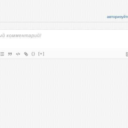
авторизуйт
{}
[+]