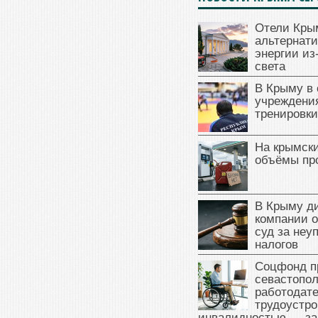
Отели Кры
альтернат
энергии из
света
В Крыму в
учреждени
тренировки
На крымск
объёмы пр
В Крыму д
компании 
суд за неу
налогов
Соцфонд п
севастопо
работодате
трудоустро
инвалидностью — за