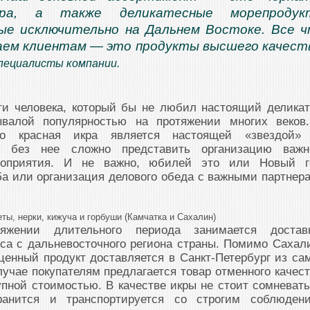
кра, а также деликатесные морепродук
ые исключительно на Дальнем Востоке. Все 
ем клиентам — это продукты высшего качест
пециалисты компании.
ти человека, который бы не любил настоящий деликат
валой популярностью на протяжении многих веков
но красная икра является настоящей «звездой»
, без нее сложно представить организацию важн
роприятия. И не важно, юбилей это или Новый г
а или организация делового обеда с важными партнер
кеты, нерки, кижуча и горбуши (Камчатка и Сахалин)
яжении длительного периода занимается достав
са с дальневосточного региона страны. Помимо Сахал
енный продукт доставляется в Санкт-Петербург из са
учае покупателям предлагается товар отменного качест
ной стоимостью. В качестве икры не стоит сомневать
ранится и транспортируется со строгим соблюден