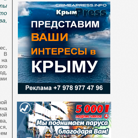
ты
что
ва,
ес,
. В
 на
ого
од,
ами
кой
ина
мой
ва,
ся,
ием