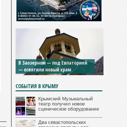
Мужской монастырь Косьмы и
В Заозерном — под Евпаторией
Дамиана в Крыму вновь открыт
— освятили новый храм
для посещения
СОБЫТИЯ В КРЫМУ
Крымский Музыкальный
театр получил новое
сценическое оборудование
Два севастопольских