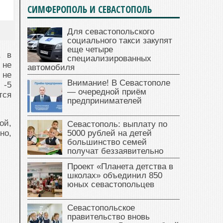
СИМФЕРОПОЛЬ И СЕВАСТОПОЛЬ
Для севастопольского
социального такси закупят
еще четыре
, в
специализированных
 не
автомобиля
 не
Внимание! В Севастополе
 -5
— очередной приём
тся
предпринимателей
ой,
Севастополь: выплату по
но,
5000 рублей на детей
большинство семей
получат беззаявительно
Проект «Планета детства в
школах» объединил 850
юных севастопольцев
Севастопольское
правительство вновь