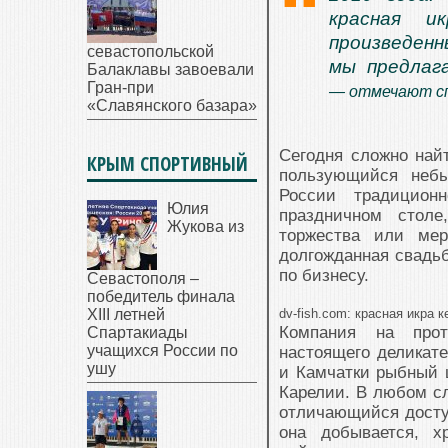
красная и
произведенн
севастопольской
мы предлага
Балаклавы завоевали
Гран-при
— отмечают с
«Славянского базара»
Сегодня сложно най
КРЫМ СПОРТИВНЫЙ
пользующийся небы
России традицион
Юлия
праздничном столе
Жукова из
торжества или ме
долгожданная свадьб
по бизнесу.
Севастополя –
победитель финала
XIII летней
dv-fish.com: красная икра 
Компания на прот
Спартакиады
учащихся России по
настоящего деликате
ушу
и Камчатки рыбный ц
Карелии. В любом сл
отличающийся доступ
она добывается, х