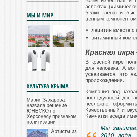
Всем известная и 
аспектах (химически
белки, легко и быс
МЫ И МИР
ценным компонентом
лецитин вместе с
витаминный компле
Красная икра
В красной икре пол
для человека. А вот
усваивается, что я
происхождения.
КУЛЬТУРА КРЫМА
Компания под назва
последующей достав
Мария Захарова
несложно оформить
назвала решение
Качественный и вку
ЮНЕСКО по
Камчатки всегда име
Херсонесу признаком
политизации
Мы занимае
Артисты из
2010 года.