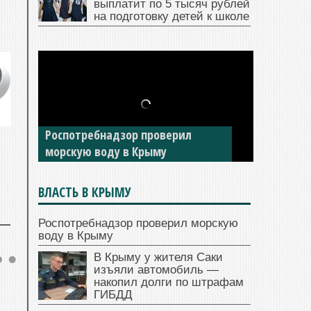
выплатит по 5 тысяч рублей
на подготовку детей к школе
В Крыму у жителя Саки изъяли
Роспотребнадзор проверил
автомобиль — накопил долги по
морскую воду в Крыму
штрафам ГИБДД
ВЛАСТЬ В КРЫМУ
Роспотребнадзор проверил морскую
воду в Крыму
В Крыму у жителя Саки
изъяли автомобиль —
накопил долги по штрафам
ГИБДД