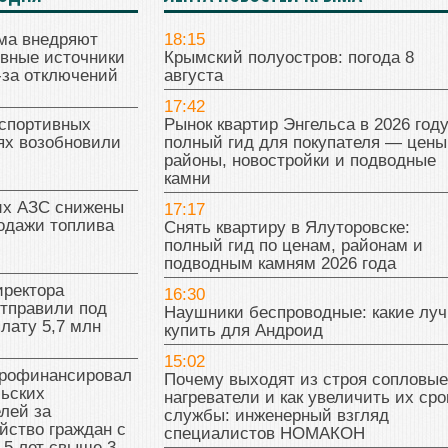
ма внедряют
18:15
ивные источники
Крымский полуостров: погода 8
-за отключений
августа
17:42
 спортивных
Рынок квартир Энгельса в 2026 году
ях возобновили
полный гид для покупателя — цены
районы, новостройки и подводные
камни
их АЗС снижены
17:17
одажи топлива
Снять квартиру в Ялуторовске:
полный гид по ценам, районам и
подводным камням 2026 года
иректора
16:30
отправили под
Наушники беспроводные: какие лу
плату 5,7 млн
купить для Андроид
15:02
рофинансировал
Почему выходят из строя сопловые
льских
нагреватели и как увеличить их сро
лей за
службы: инженерный взгляд
йство граждан с
специалистов НОМАКОН
 5 лет свыше 3