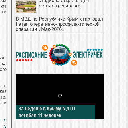
стадиона открыты для
сех
летних тренировок
уют
ски
В МВД по Республике Крым стартовал
I этап оперативно‑профилактической
операции «Мак‑2026»
ьзы
тка
ого
и и
каз
те.
а и
За неделю в Крыму в ДТП
В Джанкое водитель ВАЗа сбил
погибли 11 человек
двух детей на «зебре»
в с
 и