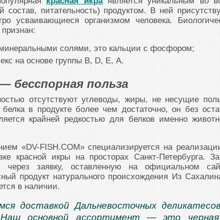
популярная
красная икра
является уникальным во в
й состав, питательность) продуктом. В ней присутств
тро усваивающиеся организмом человека. Биологиче
 признан:
 минеральными солями, это кальции с фосфором;
кс на основе группы В, D, Е, А.
 — бесспорная польза
ностью отсутствуют углеводы, жиры, не несущие пол
 белка в продукте более чем достаточно, он без оста
вляется крайней редкостью для белков именно животн
нием «DV-FISH.COM» специализируется на реализаци
ке красной икры на просторах Санкт-Петербурга. За
 через заявку, оставленную на официальном сай
сный продукт натурального происхождения Из Сахалин
ется в наличии.
мся доставкой Дальневосточных деликатесо
 Наш основной ассортимент — это черная