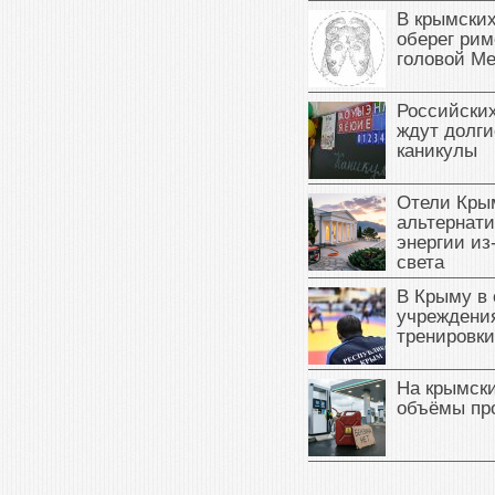
В крымских
оберег рим
головой М
Российски
ждут долги
каникулы
Отели Кры
альтернат
энергии из
света
В Крыму в
учреждени
тренировки
На крымск
объёмы пр