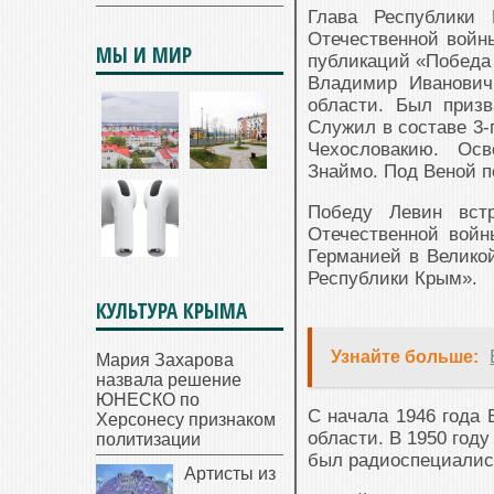
Глава Республики 
Отечественной войн
МЫ И МИР
публикаций «Победа 
Владимир Иванович
области. Был призв
Служил в составе 3-
Чехословакию. Осв
Знаймо. Под Веной п
Победу Левин вст
Отечественной войн
Германией в Великой
Республики Крым».
КУЛЬТУРА КРЫМА
Узнайте больше:
Мария Захарова
назвала решение
ЮНЕСКО по
С начала 1946 года
Херсонесу признаком
области. В 1950 год
политизации
был радиоспециалис
Артисты из