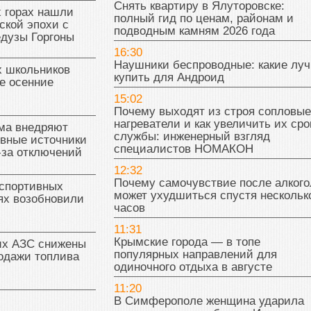
Снять квартиру в Ялуторовске:
 горах нашли
полный гид по ценам, районам и
ской эпохи с
подводным камням 2026 года
едузы Горгоны
16:30
Наушники беспроводные: какие лу
х школьников
купить для Андроид
е осенние
15:02
Почему выходят из строя сопловые
нагреватели и как увеличить их сро
ма внедряют
службы: инженерный взгляд
ивные источники
специалистов НОМАКОН
-за отключений
12:32
Почему самочувствие после алкого
 спортивных
может ухудшиться спустя нескольк
ях возобновили
часов
11:31
Крымские города — в топе
их АЗС снижены
популярных направлений для
одажи топлива
одиночного отдыха в августе
11:20
В Симферополе женщина ударила