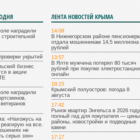
ГОДНЯ
ЛЕНТА НОВОСТЕЙ КРЫМА
поле наградили
14:08
 строительной
В Нижнегорском районе пенсионерк
отдала мошенникам 14,5 миллиона
рублей
проверки укрытий
13:57
В Ялте мужчина потерял 80 тысяч
льский бизнес
рублей при покупке электростанции
ся в акции
онлайн
ТЕ
18:15
Крымский полуостров: погода 8
поле наградили
августа
ортсменов,
 ветеранов
17:42
Рынок квартир Энгельса в 2026 году
полный гид для покупателя — цены
а: «Нахожусь на
районы, новостройки и подводные
 реагирую на все.
камни
ношениях не
ь серых зон»
17:17