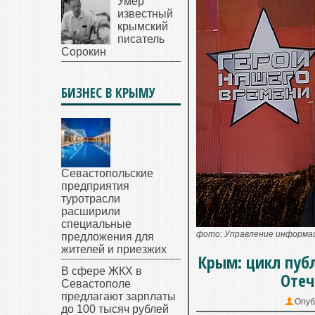
Умер
известный
крымский
писатель
Сорокин
БИЗНЕС В КРЫМУ
Севастопольские
предприятия
туротрасли
расширили
специальные
фото: Управление информац
предложения для
жителей и приезжих
Крым: цикл пуб
В сфере ЖКХ в
Отеч
Севастополе
предлагают зарплаты
Опуб
до 100 тысяч рублей