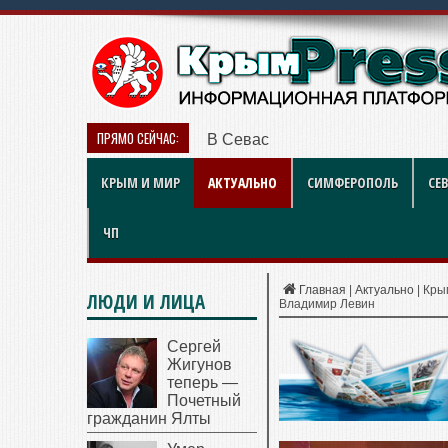
ПРЯМО СЕЙЧАС:
В Севастополе идут проверки у
КРЫМ И МИР
АКТУАЛЬНО
СИМФЕРОПОЛЬ
СЕ
ЧП
Главная
|
Актуально
|
Кры
ЛЮДИ И ЛИЦА
Владимир Левин
Сергей
Жигунов
теперь —
Почетный
гражданин Ялты