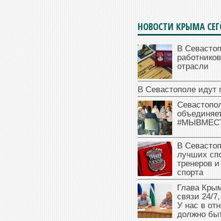
НОВОСТИ КРЫМА СЕ
В Севасто
работников
отрасли
В Севастополе идут 
Севастопо
объединяет
#МЫВМЕС
В Севасто
лучших сп
тренеров и
спорта
Глава Крым
связи 24/7,
У нас в от
должно быт