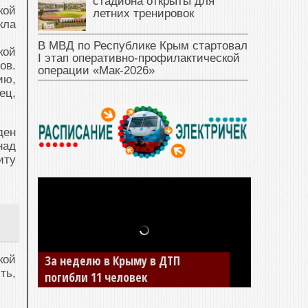
стадиона открыты для
кой
летних тренировок
кла
В МВД по Республике Крым стартовал
кой
I этап оперативно‑профилактической
ов.
операции «Мак‑2026»
ию,
ец,
ден
над
иту
За неделю в Крыму в ДТП
кой
ть,
погибли 11 человек