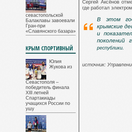
Сергей Аксёнов отме
где работал электро
севастопольской
В этом го
Балаклавы завоевали
Гран-при
крымские де
«Славянского базара»
и показате
поколений 
КРЫМ СПОРТИВНЫЙ
республики.
Юлия
источник: Управлен
Жукова из
Севастополя –
победитель финала
XIII летней
Спартакиады
учащихся России по
ушу