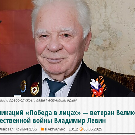
ии и пресс-службы Главы Республики Крым
ликаций «Победа в лицах» — ветеран Велик
ественной войны Владимир Левин
ликовал:
КрымPRESS
в
Актуально
13:12
06.05.2025