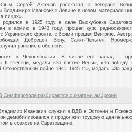
Крым Сергей Аксёнов рассказал о ветеране Вели
ы Владимире Ивановиче Левине в новом материале ци
в лицах».
 родился в 1925 году в селе Выскубовка Саратовс
ан в армию в 1943 году, прошел курс радиосвязист
го Украинского фронта, с боями прошел Венгрию, Австр
обождал Дебрецен, Вену, Санкт-Пельтен, Яромерж
олучил ранение в обе ноги.
ретил в Чехословакии. В числе его наград – ор
ы II степени, медали «За взятие Вены», «За победу 
 Отечественной войне 1941–1945 гг.», медаль «За защ
В Симферополе разбираются с очагами амброзии
 Владимир Иванович служил в ВДВ в Эстонии и Псковс
у он демобилизовался и продолжил трудовую деятельнос
том в совхозе на Саратовщине.