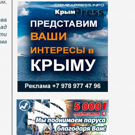
ым,
ва
рад
сти
ава