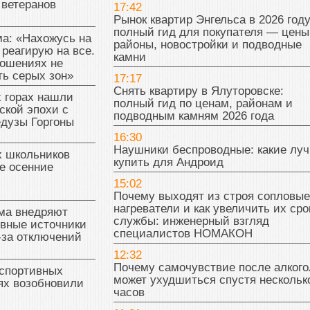
 ветеранов
17:42
Рынок квартир Энгельса в 2026 году
полный гид для покупателя — цены
а: «Нахожусь на
районы, новостройки и подводные
 реагирую на все.
камни
ношениях не
ь серых зон»
17:17
Снять квартиру в Ялуторовске:
 горах нашли
полный гид по ценам, районам и
ской эпохи с
подводным камням 2026 года
едузы Горгоны
16:30
Наушники беспроводные: какие лу
х школьников
купить для Андроид
е осенние
15:02
Почему выходят из строя сопловые
нагреватели и как увеличить их сро
ма внедряют
службы: инженерный взгляд
ивные источники
специалистов НОМАКОН
-за отключений
12:32
Почему самочувствие после алкого
 спортивных
может ухудшиться спустя нескольк
ях возобновили
часов