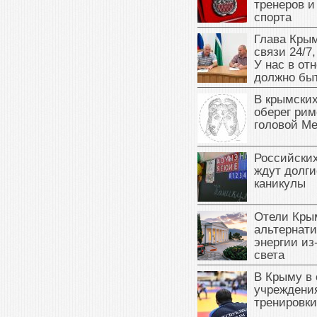
тренеров и
спорта
Глава Крым
связи 24/7,
У нас в от
должно быт
В крымских
оберег рим
головой М
Российски
ждут долги
каникулы
Отели Кры
альтернат
энергии из
света
В Крыму в
учреждени
тренировки