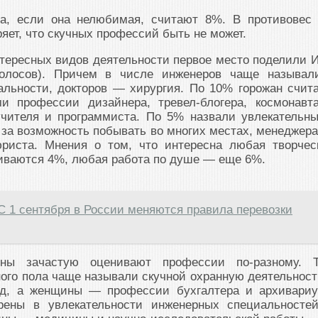
на, если она нелюбимая, считают 8%. В противовес
яет, что скучных профессий быть не может.
тересных видов деятельности первое место поделили 
олосов). Причем в числе инженеров чаще называл
альности, докторов — хирургия. По 10% горожан счит
и профессии дизайнера, тревел-блогера, космонавт
чителя и программиста. По 5% назвали увлекательн
за возможность побывать во многих местах, менеджера
юриста. Мнения о том, что интересна любая творчес
иваются 4%, любая работа по душе — еще 6%.
С 1 сентября в России меняются правила перевозки
ы зачастую оценивают профессии по-разному. Т
ого пола чаще называли скучной охранную деятельност
д, а женщины — профессии бухгалтера и архивариу
ены в увлекательности инженерных специальносте