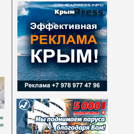
ре
ке