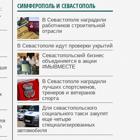
СИМФЕРОПОЛЬ И СЕВАСТОПОЛЬ
:
,
В Севастополе наградили
работников строительной
отрасли
В Севастополе идут проверки укрытий
Севастопольский бизнес
объединяется в акции
#МЫВМЕСТЕ
чше
В Севастополе наградили
лучших спортсменов,
тренеров и ветеранов
к
спорта
Для севастопольского
социального такси закупят
еще четыре
ля
специализированных
о
автомобиля