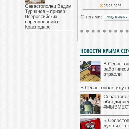
05.08.2026
Севастополец Вадим
Турчанов – призер
Всероссийских
С тегами:
ЛЮДИ В КРЫМУ
соревнований в
Краснодаре
НОВОСТИ КРЫМА СЕ
В Севасто
работников
отрасли
В Севастополе идут 
Севастопо
объединяет
#МЫВМЕС
В Севасто
лучших сп