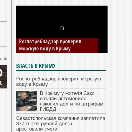
В Крыму у жителя Саки изъяли
Роспотребнадзор проверил
автомобиль — накопил долги по
морскую воду в Крыму
штрафам ГИБДД
ВЛАСТЬ В КРЫМУ
Роспотребнадзор проверил морскую
воду в Крыму
В Крыму у жителя Саки
изъяли автомобиль —
накопил долги по штрафам
ГИБДД
Севастопольская компания заплатила
877 тысяч рублей долга —
арестовали счета