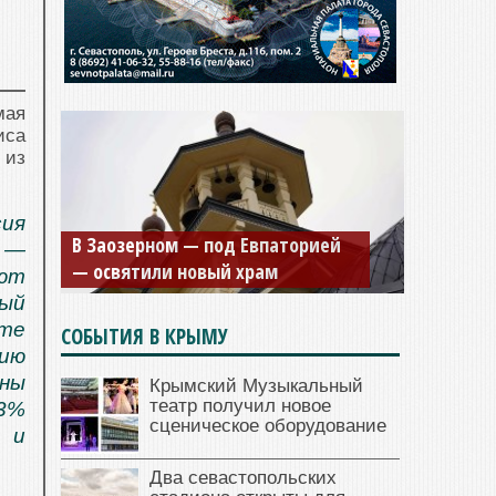
мая
иса
 из
Мужской монастырь Косьмы и
ия
В Заозерном — под Евпаторией
Дамиана в Крыму вновь открыт
е —
— освятили новый храм
для посещения
ают
ый
те
СОБЫТИЯ В КРЫМУ
ию
ны
Крымский Музыкальный
театр получил новое
 3%
сценическое оборудование
 и
Два севастопольских