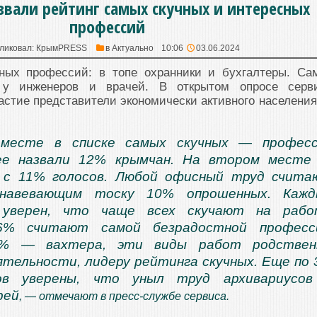
вали рейтинг самых скучных и интересных
профессий
ликовал:
КрымPRESS
в
Актуально
10:06
03.06.2024
ных профессий: в топе охранники и бухгалтеры. Са
 у инженеров и врачей. В открытом опросе серв
стие представители экономически активного населения
месте в списке самых скучных — професс
 ее назвали 12% крымчан. На втором мест
 с 11% голосов. Любой офисный труд счит
навевающим тоску 10% опрошенных. Кажд
 уверен, что чаще всех скучают на рабо
 6% считают самой безрадостной професс
4% — вахтера, эти виды работ родствен
ятельности, лидеру рейтинга скучных. Еще по
ов уверены, что уныл труд архивариусов
рей
, — отмечают в пресс-службе сервиса.