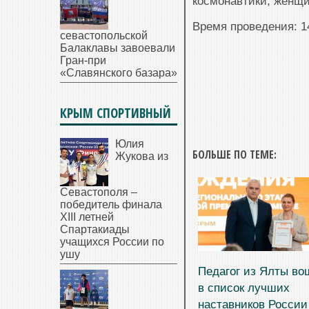
космонавтики, женщ
Время проведения: 1
севастопольской
Балаклавы завоевали
Гран-при
«Славянского базара»
КРЫМ СПОРТИВНЫЙ
Юлия
БОЛЬШЕ ПО ТЕМЕ:
Жукова из
Севастополя –
победитель финала
XIII летней
Спартакиады
учащихся России по
ушу
Педагог из Ялты во
в список лучших
наставников России