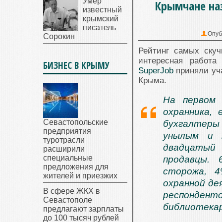
Умер
Крымчане наз
известный
крымский
писатель
Опуб
Сорокин
Рейтинг самых скуч
интересная работа
БИЗНЕС В КРЫМУ
SuperJob
приняли уча
Крыма.
На первом 
охранника,
Севастопольские
бухгалтеры
предприятия
унылым и 
туротрасли
двадцатый
расширили
специальные
продавцы.
предложения для
сторожа, 
жителей и приезжих
охранной де
В сфере ЖКХ в
респондент
Севастополе
библиотека
предлагают зарплаты
до 100 тысяч рублей