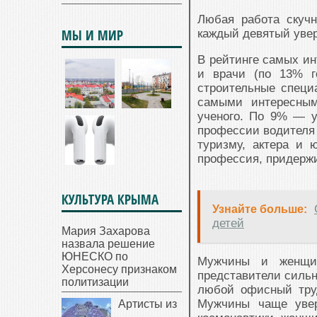
Любая работа скуч
МЫ И МИР
каждый девятый увер
В рейтинге самых ин
и врачи (по 13% г
строительные специ
самыми интересным
ученого. По 9% — у
профессии водителя 
туризму, актера и 
профессия, придерж
КУЛЬТУРА КРЫМА
Узнайте больше:
детей
Мария Захарова
назвала решение
ЮНЕСКО по
Мужчины и женщин
Херсонесу признаком
представители сильн
политизации
любой офисный тру
Мужчины чаще увер
Артисты из