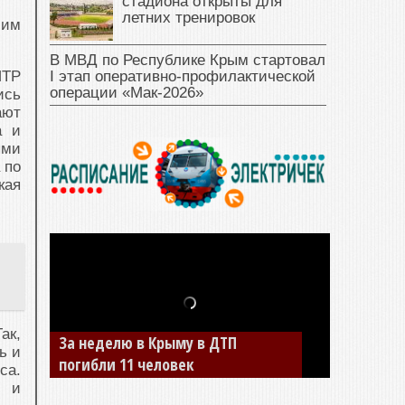
стадиона открыты для
летних тренировок
 им
В МВД по Республике Крым стартовал
I этап оперативно‑профилактической
ИТР
операции «Мак‑2026»
ись
ают
а и
ыми
 по
кая
ак,
За неделю в Крыму в ДТП
В Джанкое водитель ВАЗа сбил
ь и
погибли 11 человек
двух детей на «зебре»
са.
й и