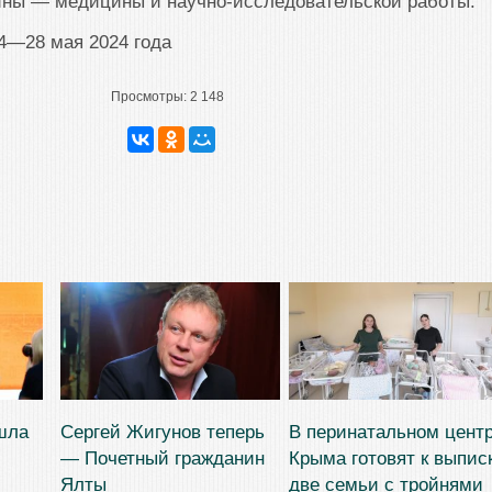
ины — медицины и научно-исследовательской работы.
4—28 мая 2024 года
Просмотры:
2 148
шла
Сергей Жигунов теперь
В перинатальном цент
— Почетный гражданин
Крыма готовят к выпис
Ялты
две семьи с тройнями