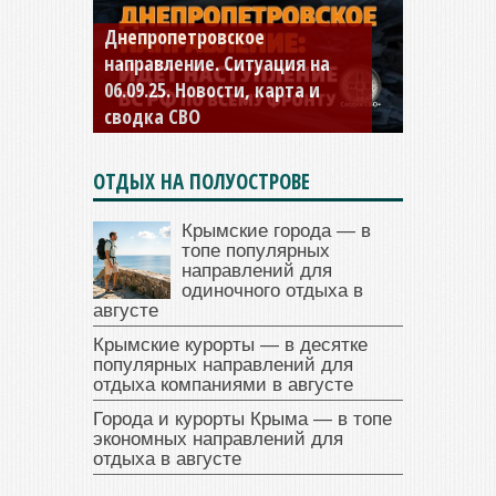
Днепропетровское
Константиновское
направление. Ситуация на
направление. Ситуация на
06.09.25. Новости, карта и
04.09.25 Новости, карта и
сводка СВО
сводка СВО
ОТДЫХ НА ПОЛУОСТРОВЕ
Крымские города — в
топе популярных
направлений для
одиночного отдыха в
августе
Крымские курорты — в десятке
популярных направлений для
отдыха компаниями в августе
Города и курорты Крыма — в топе
экономных направлений для
отдыха в августе