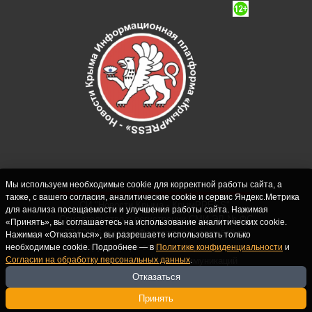
Мы используем необходимые cookie для корректной работы сайта, а
также, с вашего согласия, аналитические cookie и сервис Яндекс.Метрика
СИ "Новости Крыма - КрымPRESS".
для анализа посещаемости и улучшения работы сайта. Нажимая
Свидетельство о регистрации СМИ ЭЛ № ФС
«Принять», вы соглашаетесь на использование аналитических cookie.
77-62916 выдано Федеральной службой по
Нажимая «Отказаться», вы разрешаете использовать только
надзору в сфере связи, информационных
необходимые cookie. Подробнее — в
Политике конфиденциальности
и
Согласии на обработку персональных данных
.
технологий и массовых коммуникаций
(Роскомнадзор) 10.09.2015. Учредитель и
Отказаться
главный редактор: Крутских С.М. Почта:
Принять
crimearfinfo@yandex.ru. Телефон Редакции: