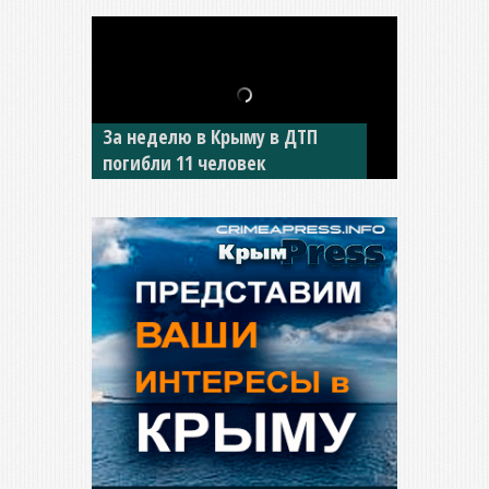
В Джанкое водитель ВАЗа
сбил двух детей на «зебре»