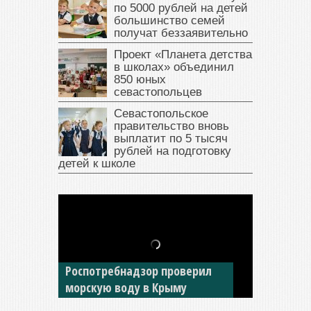
по 5000 рублей на детей
большинство семей
получат беззаявительно
Проект «Планета детства
в школах» объединил
850 юных
севастопольцев
Севастопольское
правительство вновь
выплатит по 5 тысяч
рублей на подготовку
детей к школе
В Крыму у жителя Саки
изъяли автомобиль —
накопил долги по штрафам
ГИБДД