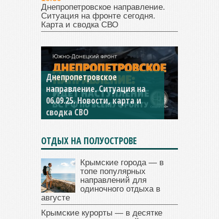
Днепропетровское направление.
Ситуация на фронте сегодня.
Карта и сводка СВО
Днепропетровское
Константиновское
направление. Ситуация на
направление. Ситуация на
06.09.25. Новости, карта и
04.09.25 Новости, карта и
сводка СВО
сводка СВО
ОТДЫХ НА ПОЛУОСТРОВЕ
Крымские города — в
топе популярных
направлений для
одиночного отдыха в
августе
Крымские курорты — в десятке