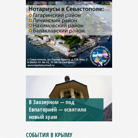
В Заозерном — под
Мужской монастырь Косьмы
Евпаторией — освятили
и Дамиана в Крыму вновь
новый храм
открыт для посещения
СОБЫТИЯ В КРЫМУ