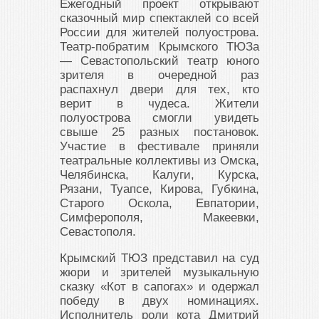
Ежегодный проект открывают
сказочный мир спектаклей со всей
России для жителей полуострова.
Театр-побратим Крымского ТЮЗа
— Севастопольский театр юного
зрителя в очередной раз
распахнул двери для тех, кто
верит в чудеса. Жители
полуострова смогли увидеть
свыше 25 разных постановок.
Участие в фестивале приняли
театральные коллективы из Омска,
Челябинска, Калуги, Курска,
Рязани, Туапсе, Кирова, Губкина,
Старого Оскола, Евпатории,
Симферополя, Макеевки,
Севастополя.
Крымский ТЮЗ представил на суд
жюри и зрителей музыкальную
сказку «Кот в сапогах» и одержал
победу в двух номинациях.
Исполнитель роли кота Дмитрий