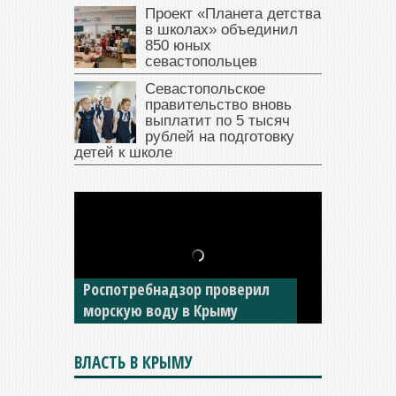
Проект «Планета детства
в школах» объединил
850 юных
севастопольцев
Севастопольское
правительство вновь
выплатит по 5 тысяч
рублей на подготовку
детей к школе
В Крыму у жителя Саки
изъяли автомобиль —
Роспотребнадзор проверил
накопил долги по штрафам
морскую воду в Крыму
ГИБДД
ВЛАСТЬ В КРЫМУ