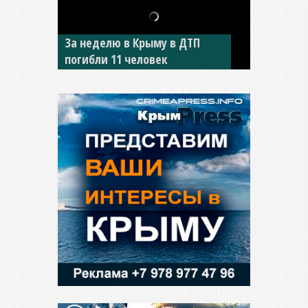
За неделю в Крыму в ДТП
В Джанкое водитель ВАЗа
погибли 11 человек
сбил двух детей на «зебре»