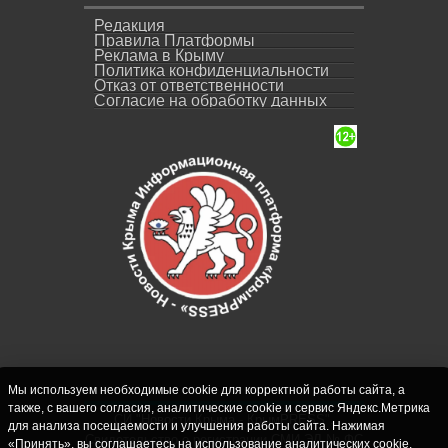
Редакция
Правила Платформы
Реклама в Крыму
Политика конфиденциальности
Отказ от ответственности
Согласие на обработку данных
Мы используем необходимые cookie для корректной работы сайта, а
также, с вашего согласия, аналитические cookie и сервис Яндекс.Метрика
СИ "Новости Крыма - КрымPRESS".
для анализа посещаемости и улучшения работы сайта. Нажимая
Свидетельство о регистрации СМИ ЭЛ № ФС
«Принять», вы соглашаетесь на использование аналитических cookie.