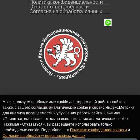
Политика конфиденциальности
Отказ от ответственности
Согласие на обработку данных
Мы используем необходимые cookie для корректной работы сайта, а
также, с вашего согласия, аналитические cookie и сервис Яндекс.Метрика
СИ "Новости Крыма - КрымPRESS".
для анализа посещаемости и улучшения работы сайта. Нажимая
Свидетельство о регистрации СМИ ЭЛ № ФС
«Принять», вы соглашаетесь на использование аналитических cookie.
77-62916 выдано Федеральной службой по
Нажимая «Отказаться», вы разрешаете использовать только
надзору в сфере связи, информационных
необходимые cookie. Подробнее — в
Политике конфиденциальности
и
Согласии на обработку персональных данных
.
технологий и массовых коммуникаций