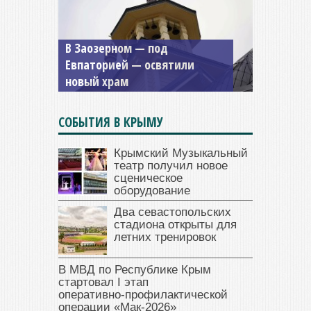
Мужской монастырь Косьмы
и Дамиана в Крыму вновь
открыт для посещения
СОБЫТИЯ В КРЫМУ
Крымский Музыкальный
театр получил новое
сценическое
оборудование
Два севастопольских
стадиона открыты для
летних тренировок
В МВД по Республике Крым
стартовал I этап
оперативно‑профилактической
операции «Мак‑2026»