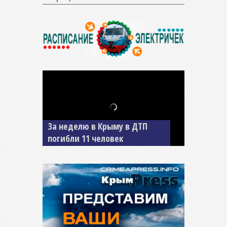
В Джанкое водитель ВАЗа
сбил двух детей на «зебре»