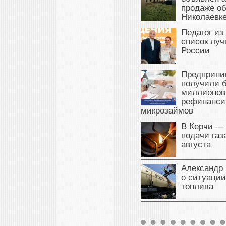
продаже об
Николаевк
Педагог из
список луч
России
Предприни
получили б
миллионов
рефинанси
микрозаймов
В Керчи —
подачи газа
августа
Александр 
о ситуации
топлива