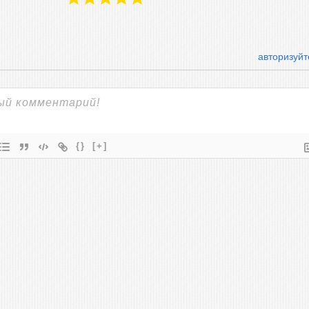
авторизуйт
{}
[+]