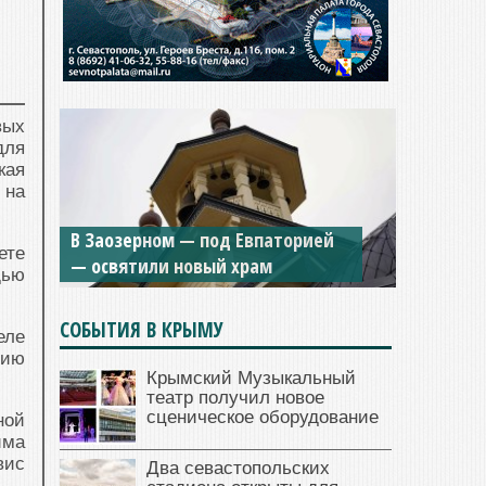
вых
для
кая
 на
В Заозерном — под Евпаторией
ете
— освятили новый храм
щью
СОБЫТИЯ В КРЫМУ
еле
цию
Крымский Музыкальный
театр получил новое
сценическое оборудование
ной
има
вис
Два севастопольских