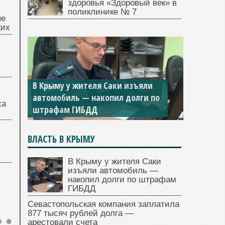
здоровья «Здоровый век» в
поликлинике № 7
ые
жих
В Крыму у жителя Саки изъяли
автомобиль — накопил долги по
ха
штрафам ГИБДД
ВЛАСТЬ В КРЫМУ
В Крыму у жителя Саки
изъяли автомобиль —
накопил долги по штрафам
ГИБДД
Севастопольская компания заплатила
877 тысяч рублей долга —
арестовали счета