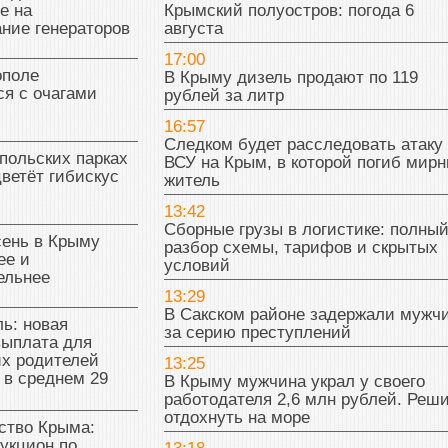
е на
Крымский полуостров: погода 6
ние генераторов
августа
17:00
поле
В Крыму дизель продают по 119
я с очагами
рублей за литр
16:57
Следком будет расследовать атаку
польских парках
ВСУ на Крым, в которой погиб мир
цветёт гибискус
житель
13:42
Сборные грузы в логистике: полны
сень в Крыму
разбор схемы, тарифов и скрытых
ее и
условий
ельнее
13:29
В Сакском районе задержали мужч
ь: новая
за серию преступлений
выплата для
х родителей
13:25
 в среднем 29
В Крыму мужчина украл у своего
работодателя 2,6 млн рублей. Реш
отдохнуть на море
тво Крыма:
укцион по