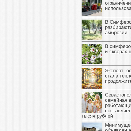
ограничени
использова
В Симферо
разбираютс
амброзии
В симферо
и скверах 
Эксперт: о
стала тепл
продолжит
Севастопол
семейная 
работающи
составляет
тысяч рублей
Минимущес
объявлен а