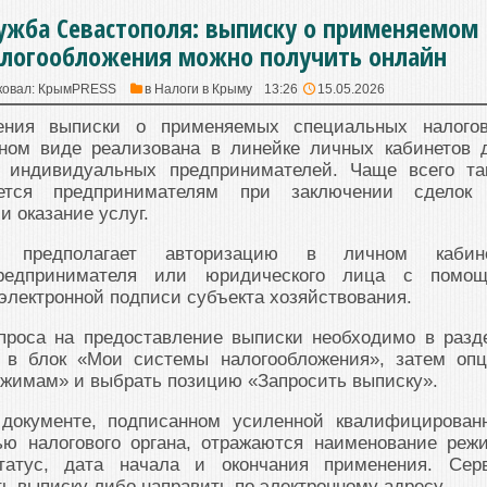
ужба Севастополя: выписку о применяемом
логообложения можно получить онлайн
ковал:
КрымPRESS
в
Налоги в Крыму
13:26
15.05.2026
ения выписки о применяемых специальных налого
ном виде реализована в линейке личных кабинетов 
 индивидуальных предпринимателей. Чаще всего та
ется предпринимателям при заключении сделок
и оказание услуг.
и предполагает авторизацию в личном кабин
предпринимателя или юридического лица с помо
лектронной подписи субъекта хозяйствования.
проса на предоставление выписки необходимо в разд
 в блок «Мои системы налогообложения», затем оп
ежимам» и выбрать позицию «Запросить выписку».
документе, подписанном усиленной квалифицирован
ью налогового органа, отражаются наименование реж
статус, дата начала и окончания применения. Сер
ть выписку либо направить по электронному адресу.