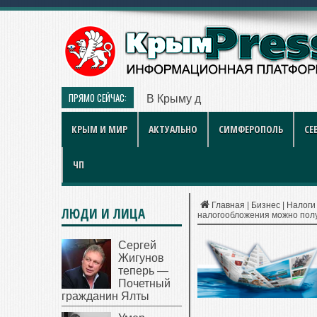
ПРЯМО СЕЙЧАС:
В Крыму дизель продают по 119 
КРЫМ И МИР
АКТУАЛЬНО
СИМФЕРОПОЛЬ
СЕ
ЧП
Главная
|
Бизнес
|
Налоги
ЛЮДИ И ЛИЦА
налогообложения можно пол
Сергей
Жигунов
теперь —
Почетный
гражданин Ялты