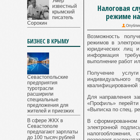
Умер
Налоговая сл
известный
крымский
режиме на
писатель
Сорокин
Опубли
Возможность получ
БИЗНЕС В КРЫМУ
режимов в электрон
юридических лиц и
информация требу
выполнение работ ил
Получение услуг
Севастопольские
индивидуального 
предприятия
квалифицированной э
туротрасли
расширили
Для направления за
специальные
«Профиль» перейти
предложения для
«Выписка по спец. р
жителей и приезжих
В сфере ЖКХ в
В сформированном 
Севастополе
электронной подпис
предлагают зарплаты
налогообложения, 
до 100 тысяч рублей
позволяет распечата