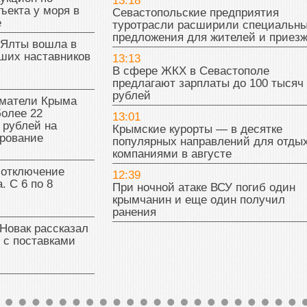
13:18
ъекта у моря в
Севастопольские предприятия
е
туротрасли расширили специальн
предложения для жителей и приез
 Ялты вошла в
ших наставников
13:13
В сфере ЖКХ в Севастополе
предлагают зарплаты до 100 тысяч
рублей
матели Крыма
олее 22
13:01
 рублей на
Крымские курорты — в десятке
рование
популярных направлений для отды
компаниями в августе
 отключение
12:39
. С 6 по 8
При ночной атаке ВСУ погиб один
крымчанин и еще один получил
ранения
Новак рассказал
 с поставками