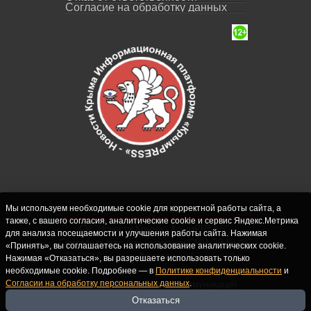
Согласие на обработку данных
Мы используем необходимые cookie для корректной работы сайта, а
также, с вашего согласия, аналитические cookie и сервис Яндекс.Метрика
СИ "Новости Крыма - КрымPRESS".
для анализа посещаемости и улучшения работы сайта. Нажимая
Свидетельство о регистрации СМИ ЭЛ № ФС
«Принять», вы соглашаетесь на использование аналитических cookie.
77-62916 выдано Федеральной службой по
Нажимая «Отказаться», вы разрешаете использовать только
надзору в сфере связи, информационных
необходимые cookie. Подробнее — в
Политике конфиденциальности
и
Согласии на обработку персональных данных
.
технологий и массовых коммуникаций
(Роскомнадзор) 10.09.2015. Учредитель и
Отказаться