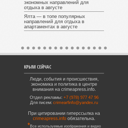
экономных направлений для
отдыха в августе
Ялта — в топе популярных
направлений для отдыха в
апартаментах в августе
КРЫМ СЕЙЧАС
Люди, события и происшествия,
экономика и политика в центре
внимания на crimeapress.info.
Отдел рекламы:
+7 (978) 977 47 96
Для писем:
crimearfinfo@yandex.ru
При цитировании гиперссылка на
crimeapress.info
обязательна.
*
Все используемые изображения и видео