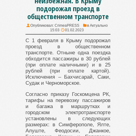
неизбежная. В Крыму
подорожал проезд в
общественном транспорте
Опубликовал:
CrimeaPRESS
в
Актуально
15:03
01.02.2023
С 1 февраля в Крыму подорожал
проезд в общественном
транспорте. Отныне одна поездка
обходится пассажиры в 30 рублей
(при оплате наличными) и в 25
рублей (при оплате картой).
Исключения – Бахчисарай, Саки,
Судак и Черноморское.
Согласно приказу Госкомцена РК,
тарифы на перевозку пассажиров
и багажа в маршрутках и
городском электротранспорте
установлены в следующих
размерах: в Симферополе, Ялте,
Алуште, Феодосии, Джанкое,