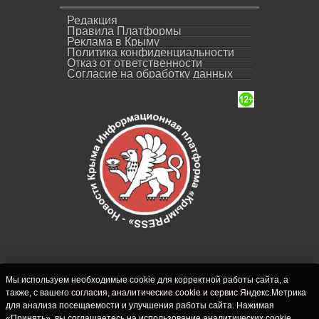
Редакция
Правила Платформы
Реклама в Крыму
Политика конфиденциальности
Отказ от ответственности
Согласие на обработку данных
Мы используем необходимые cookie для корректной работы сайта, а
также, с вашего согласия, аналитические cookie и сервис Яндекс.Метрика
СИ "Новости Крыма - КрымPRESS".
для анализа посещаемости и улучшения работы сайта. Нажимая
Свидетельство о регистрации СМИ ЭЛ № ФС
«Принять», вы соглашаетесь на использование аналитических cookie.