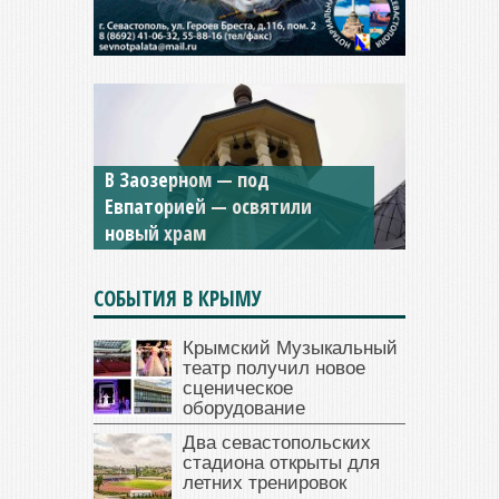
Мужской монастырь Косьмы
и Дамиана в Крыму вновь
открыт для посещения
СОБЫТИЯ В КРЫМУ
Крымский Музыкальный
театр получил новое
сценическое
оборудование
Два севастопольских
стадиона открыты для
летних тренировок