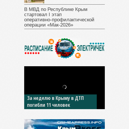
В МВД по Республике Крым
стартовал I этап
оперативно‑профилактической
операции «Мак‑2026»
В Джанкое водитель ВАЗа
сбил двух детей на «зебре»