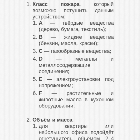
Класс пожара
, который
возможно потушить данным
устройством:
A
— твёрдые вещества
(дерево, бумага, текстиль);
B
— жидкие вещества
(бензин, масла, краски);
C
— газообразные вещества;
D
— металлы и
металлосодержащие
соединения;
E
— электроустановки под
напряжением;
F
— растительные и
животные масла в кухонном
оборудовании.
Объём и масса
:
для квартиры или
небольшого офиса подойдёт
огнетушитель объёмом 2–4