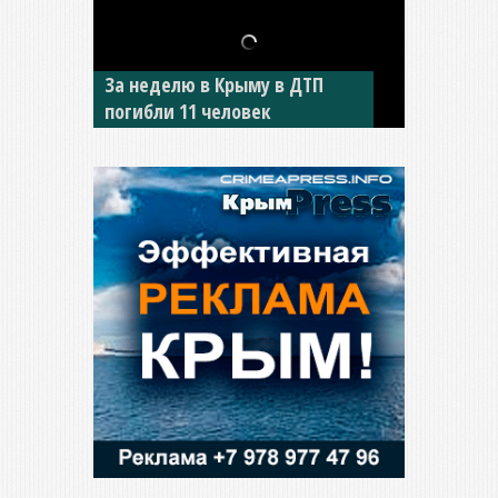
В Джанкое водитель ВАЗа
сбил двух детей на «зебре»