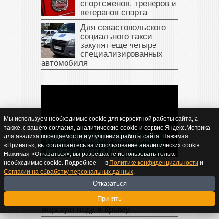
спортсменов, тренеров и
ветеранов спорта
Для севастопольского
социального такси
закупят еще четыре
специализированных
автомобиля
В Крыму у жителя Саки
Мы используем необходимые cookie для корректной работы сайта, а
изъяли автомобиль —
также, с вашего согласия, аналитические cookie и сервис Яндекс.Метрика
накопил долги по штрафам
для анализа посещаемости и улучшения работы сайта. Нажимая
«Принять», вы соглашаетесь на использование аналитических cookie.
ГИБДД
Нажимая «Отказаться», вы разрешаете использовать только
необходимые cookie. Подробнее — в
Политике конфиденциальности
и
Согласии на обработку персональных данных
.
ВЛАСТЬ В КРЫМУ
Отказаться
Принять
Роспотребнадзор проверил
морскую воду в Крыму