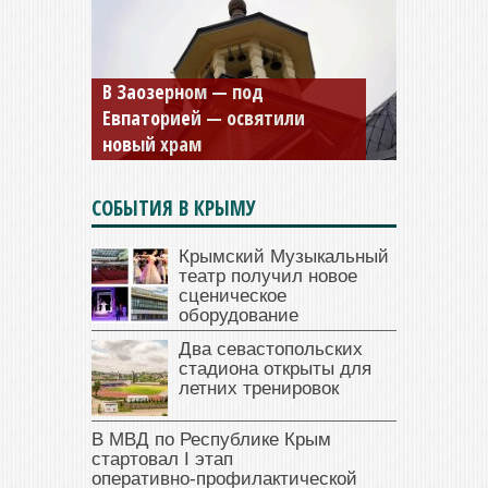
Мужской монастырь Косьмы
и Дамиана в Крыму вновь
открыт для посещения
СОБЫТИЯ В КРЫМУ
Крымский Музыкальный
театр получил новое
сценическое
оборудование
Два севастопольских
стадиона открыты для
летних тренировок
В МВД по Республике Крым
стартовал I этап
оперативно‑профилактической