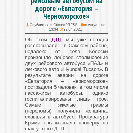
рейсовым автобусом на
дороге «Евпатория –
Черноморское»
Опубликовал:
CrimeaPRESS
в
Актуально
13:34
22.04.2021
Об этом
ДТП
мы уже сегодня
рассказывали: в Сакском районе,
недалеко от села Колоски
произошло лобовое столкновение
двух рейсового автобуса «ПАЗ» и
легкового авто «Hyundai Tucson». В
результате аварии на дороге
«Евпатория – Черноморское»
пострадали 5 человек, в том числе
пассажиры автобусы, однако
госпитализированы лишь трое.
Самые тяжелые травмы
(переломы) получила женщина,
ехавшая в автобусе. Прокуратура
Крыма организовала проверку по
факту этого ДТП.