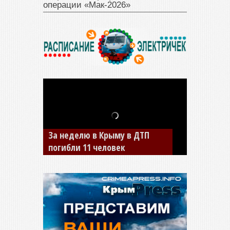
операции «Мак‑2026»
В Джанкое водитель ВАЗа
сбил двух детей на «зебре»