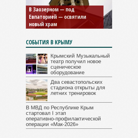
Мужской монастырь Косьмы
и Дамиана в Крыму вновь
открыт для посещения
СОБЫТИЯ В КРЫМУ
Крымский Музыкальный
театр получил новое
сценическое
оборудование
Два севастопольских
стадиона открыты для
летних тренировок
В МВД по Республике Крым
стартовал I этап
оперативно‑профилактической
операции «Мак‑2026»