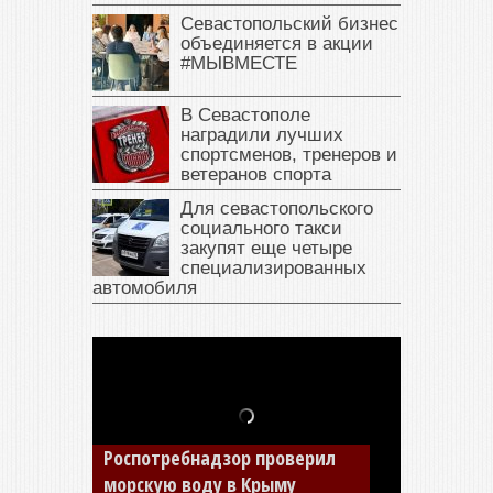
Севастопольский бизнес
объединяется в акции
#МЫВМЕСТЕ
В Севастополе
наградили лучших
спортсменов, тренеров и
ветеранов спорта
Для севастопольского
социального такси
закупят еще четыре
специализированных
автомобиля
В Крыму у жителя Саки
изъяли автомобиль —
накопил долги по штрафам
ГИБДД