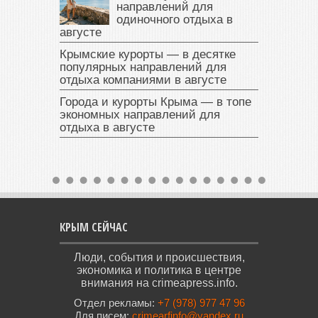
направлений для
одиночного отдыха в
августе
Крымские курорты — в десятке
популярных направлений для
отдыха компаниями в августе
Города и курорты Крыма — в топе
экономных направлений для
отдыха в августе
КРЫМ СЕЙЧАС
Люди, события и происшествия,
экономика и политика в центре
внимания на crimeapress.info.
Отдел рекламы:
+7 (978) 977 47 96
Для писем:
crimearfinfo@yandex.ru