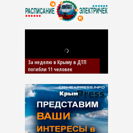
В Джанкое водитель ВАЗа
сбил двух детей на «зебре»