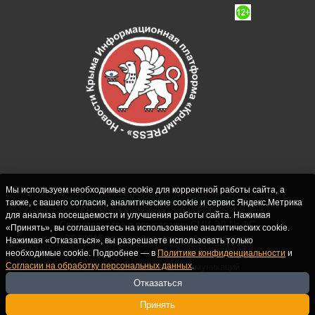
Мы используем необходимые cookie для корректной работы сайта, а
также, с вашего согласия, аналитические cookie и сервис Яндекс.Метрика
СИ "Новости Крыма - КрымPRESS".
для анализа посещаемости и улучшения работы сайта. Нажимая
Свидетельство о регистрации СМИ ЭЛ № ФС
«Принять», вы соглашаетесь на использование аналитических cookie.
77-62916 выдано Федеральной службой по
Нажимая «Отказаться», вы разрешаете использовать только
надзору в сфере связи, информационных
необходимые cookie. Подробнее — в
Политике конфиденциальности
и
Согласии на обработку персональных данных
.
технологий и массовых коммуникаций
(Роскомнадзор) 10.09.2015. Учредитель и
Отказаться
главный редактор: Крутских С.М. Почта:
Принять
crimearfinfo@yandex.ru. Телефон Редакции: