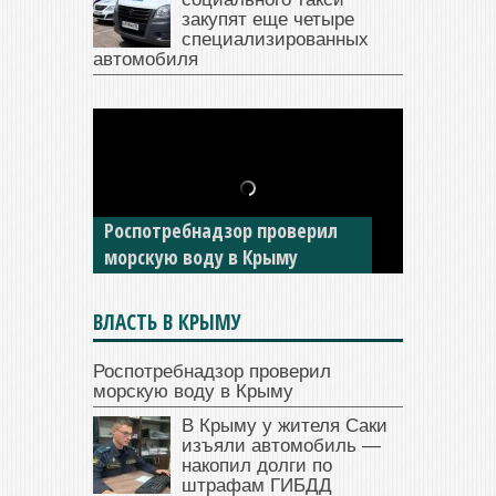
закупят еще четыре
специализированных
автомобиля
В Крыму у жителя Саки
изъяли автомобиль —
Роспотребнадзор проверил
накопил долги по штрафам
морскую воду в Крыму
ГИБДД
ВЛАСТЬ В КРЫМУ
Роспотребнадзор проверил
морскую воду в Крыму
В Крыму у жителя Саки
изъяли автомобиль —
накопил долги по
штрафам ГИБДД