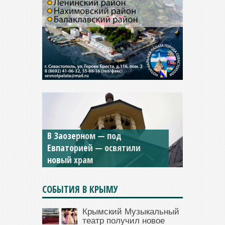
В Заозерном — под
Мужской монастырь Косьмы
Евпаторией — освятили
и Дамиана в Крыму вновь
новый храм
открыт для посещения
СОБЫТИЯ В КРЫМУ
Крымский Музыкальный
театр получил новое