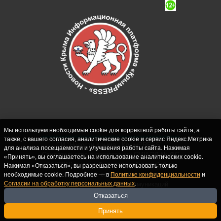
Мы используем необходимые cookie для корректной работы сайта, а
также, с вашего согласия, аналитические cookie и сервис Яндекс.Метрика
СИ "Новости Крыма - КрымPRESS".
для анализа посещаемости и улучшения работы сайта. Нажимая
Свидетельство о регистрации СМИ ЭЛ № ФС
«Принять», вы соглашаетесь на использование аналитических cookie.
77-62916 выдано Федеральной службой по
Нажимая «Отказаться», вы разрешаете использовать только
надзору в сфере связи, информационных
необходимые cookie. Подробнее — в
Политике конфиденциальности
и
Согласии на обработку персональных данных
.
технологий и массовых коммуникаций
(Роскомнадзор) 10.09.2015. Учредитель и
Отказаться
главный редактор: Крутских С.М. Почта:
Принять
crimearfinfo@yandex.ru. Телефон Редакции: