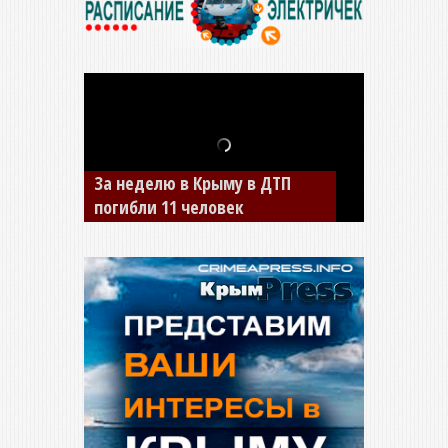
В Джанкое водитель ВАЗа
сбил двух детей на «зебре»