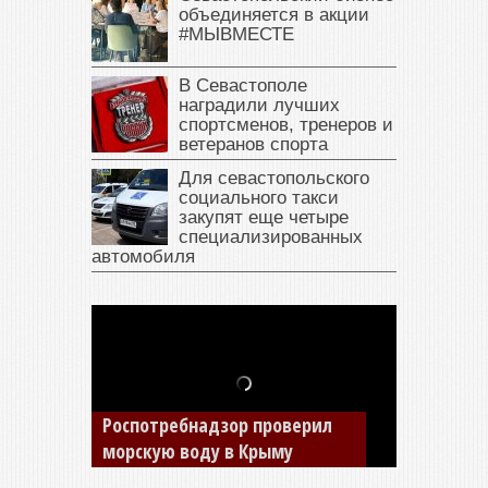
объединяется в акции
#МЫВМЕСТЕ
В Севастополе
наградили лучших
спортсменов, тренеров и
ветеранов спорта
Для севастопольского
социального такси
закупят еще четыре
специализированных
автомобиля
В Крыму у жителя Саки
изъяли автомобиль —
накопил долги по штрафам
ГИБДД