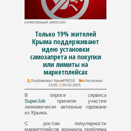
иллюстрация: pikist.com
Только 19% жителей
Крыма поддерживают
идею установки
самозапрета на покупки
или лимиты на
маркетплейсах
Опубликовал:
КрымPRESS
в
Актуально
13:05
03.02.2025
В опросе сервиса
SuperJob
приняли участие
экономически активные горожане
из Крыма.
С ростом популярности
маркетплейсов возникла проблема