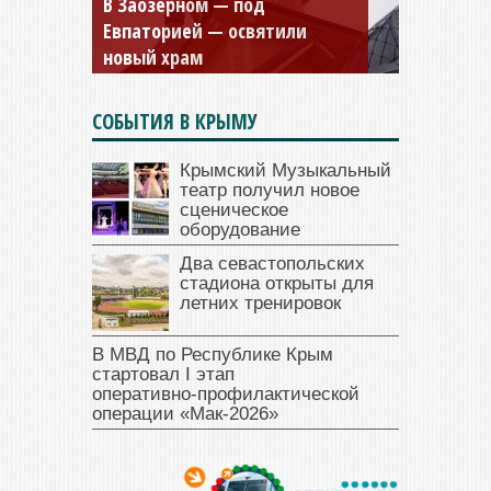
Мужской монастырь Косьмы
и Дамиана в Крыму вновь
открыт для посещения
СОБЫТИЯ В КРЫМУ
Крымский Музыкальный
театр получил новое
сценическое
оборудование
Два севастопольских
стадиона открыты для
летних тренировок
В МВД по Республике Крым
стартовал I этап
оперативно‑профилактической
операции «Мак‑2026»