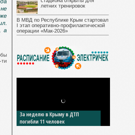
стадиона открыты для
гда
летних тренировок
не
же
В МВД по Республике Крым стартовал
ил.
I этап оперативно‑профилактической
, а
операции «Мак‑2026»
обы
-ти
За неделю в Крыму в ДТП
В Джанкое водитель ВАЗа сбил
погибли 11 человек
двух детей на «зебре»