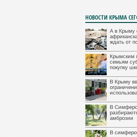
НОВОСТИ КРЫМА СЕ
А в Крыму 
африканска
ждать от п
Крымским 
семьям су
покупку ш
В Крыму в
ограничени
использова
В Симферо
разбираютс
амброзии
В симферо