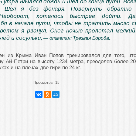
5 утра начался дождь и шел до конца пути. Все
. Шел я без фонаря. Повернуть обратно 
 Наоборот, хотелось быстрее дойти. Да
бя в начале пути, чтобы не тратить много с
ветом я рванул. Снег ночью пролетал мелкий
лед и сосульки
, — отметил Трезвая Борода.
мен из Крыма Иван Попов тренировался для того, чт
у Ай-Петри на высоту 1234 метра, преодолев более 20
ках и на плечах две гири по 24 кг.
Просмотры:
15