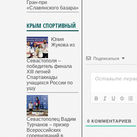
Гран-при
«Славянского базара»
КРЫМ СПОРТИВНЫЙ
Юлия
Жукова из
Подписаться
Севастополя –
победитель финала
XIII летней
Спартакиады
учащихся России по
ушу
Севастополец Вадим
0
КОММЕНТАРИЕВ
Турчанов – призер
Всероссийских
соревнований в