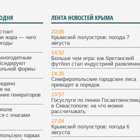
ГОДНЯ
ЛЕНТА НОВОСТЕЙ КРЫМА
стоит
20:00
я жара — чего
Крымский полуостров: погода 7
огоды
августа
14:52
многодетным
Больше чем игра: как британский
бсидируют
футбол стал индустрией развлече
кольной формы
14:35
Симферопольские городские леса
ведено
приводят в порядок
е на
13:57
ние генераторов
Госуслуги по линии Госавтоинспек
в Севастополе: на что можно
поле
рассчитывать
я с очагами
17:04
Крымский полуостров: погода 6
августа
польских парках