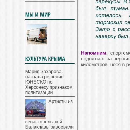
перекусы. В 
был туман
МЫ И МИР
хотелось.
тормозил се
Зато с расс
наверху был 
Напомним
, спортс
КУЛЬТУРА КРЫМА
подняться на вершин
километров, неся в ру
Мария Захарова
назвала решение
ЮНЕСКО по
Херсонесу признаком
политизации
Артисты из
севастопольской
Балаклавы завоевали