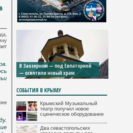
в
да,
ину
ает
Мужской монастырь Косьмы и
ов.
В Заозерном — под Евпаторией
Дамиана в Крыму вновь открыт
ось
— освятили новый храм
для посещения
чьи
СОБЫТИЯ В КРЫМУ
рее
Крымский Музыкальный
театр получил новое
сценическое оборудование
у.
кие
Два севастопольских