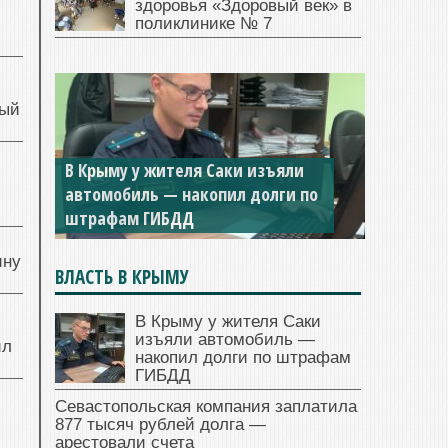
здоровья «Здоровый век» в
поликлинике № 7
ный
В Крыму у жителя Саки изъяли
Севастопольская компания
й
автомобиль — накопил долги по
заплатила 877 тысяч рублей
штрафам ГИБДД
долга — арестовали счета
ину
ВЛАСТЬ В КРЫМУ
В Крыму у жителя Саки
изъяли автомобиль —
ил
накопил долги по штрафам
ГИБДД
Севастопольская компания заплатила
877 тысяч рублей долга —
арестовали счета