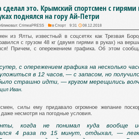
 сделал это. Крымский спортсмен с гирями 
уках поднялся на гору Ай-Петри
убликовал:
CrimeaPRESS
в
Спорт
9:31
08.12.2018
мен из Ялты, известный в соцсетях как Трезвая Боро
равился с грузом 48 кг (двумя гирями в руках) на верш
ся! Причем, с опережением графика. Об этом сообщ
супер, с опережением графика на несколько час
уложиться в 12 часов, — с запасом, но получил
 было страшно идти, — кругом мерещились вол
щил Иван.
тсмен, силы ему придавало огромное желание поско
 даже несмотря на погодные условия.
нты, когда не понимал куда вообще ид
ался 4 раза по 15 минут, отдыхал, — лег