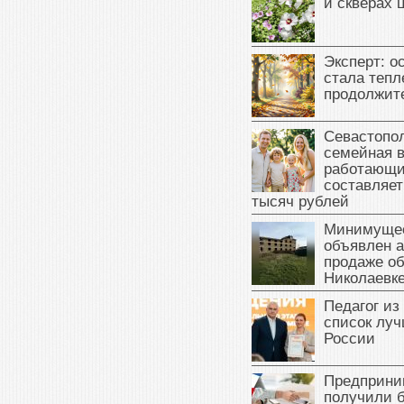
и скверах 
Эксперт: о
стала тепл
продолжит
Севастопол
семейная 
работающи
составляет
тысяч рублей
Минимущес
объявлен а
продаже об
Николаевк
Педагог из
список луч
России
Предприни
получили б