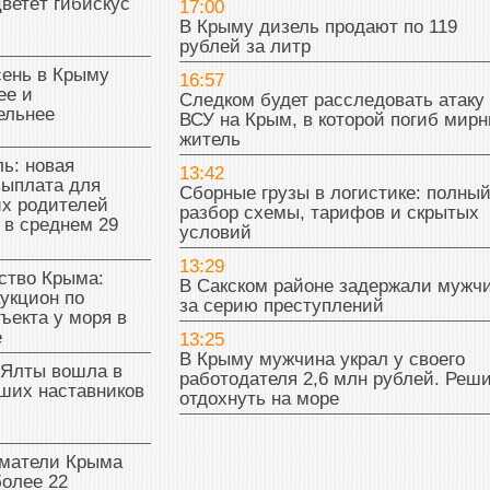
цветёт гибискус
17:00
В Крыму дизель продают по 119
рублей за литр
сень в Крыму
16:57
ее и
Следком будет расследовать атаку
ельнее
ВСУ на Крым, в которой погиб мир
житель
ь: новая
13:42
выплата для
Сборные грузы в логистике: полны
х родителей
разбор схемы, тарифов и скрытых
 в среднем 29
условий
13:29
тво Крыма:
В Сакском районе задержали мужч
укцион по
за серию преступлений
ъекта у моря в
е
13:25
В Крыму мужчина украл у своего
 Ялты вошла в
работодателя 2,6 млн рублей. Реш
ших наставников
отдохнуть на море
матели Крыма
олее 22