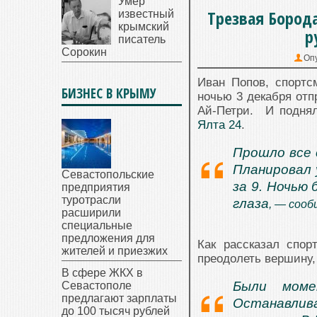
Умер
Трезвая Борода
известный
крымский
р
писатель
Сорокин
Оп
Иван Попов, спортс
БИЗНЕС В КРЫМУ
ночью 3 декабря отп
Ай-Петри. И поднял
Ялта 24
.
Прошло все 
Планировал 
Севастопольские
за 9. Ночью
предприятия
туротрасли
глаза
, — сооб
расширили
специальные
предложения для
Как рассказал спор
жителей и приезжих
преодолеть вершину,
В сфере ЖКХ в
Были моме
Севастополе
предлагают зарплаты
Останавлив
до 100 тысяч рублей