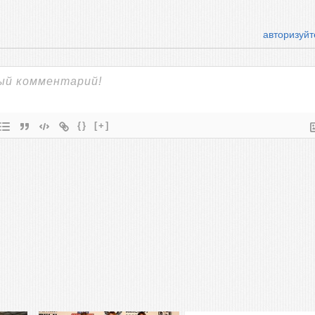
авторизуйт
{}
[+]