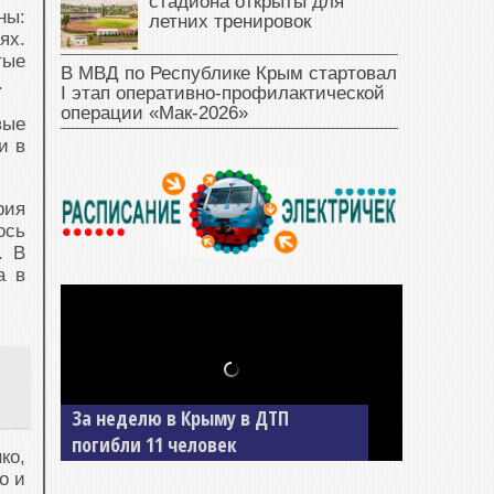
стадиона открыты для
ны:
летних тренировок
ях.
тые
В МВД по Республике Крым стартовал
.
I этап оперативно‑профилактической
операции «Мак‑2026»
вые
и в
рия
ось
. В
а в
За неделю в Крыму в ДТП
погибли 11 человек
ко,
о и