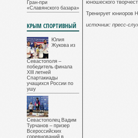
юношеского творчес
Гран-при
«Славянского базара»
Тренирует юниоров Н
КРЫМ СПОРТИВНЫЙ
источник: пресс-сл
Юлия
Жукова из
Севастополя –
победитель финала
XIII летней
Спартакиады
учащихся России по
ушу
Севастополец Вадим
Турчанов – призер
Всероссийских
соревнований в