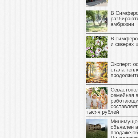
В Симферо
разбираютс
амброзии
В симферо
и скверах 
Эксперт: о
стала тепл
продолжит
Севастопол
семейная 
работающи
составляет
тысяч рублей
Минимущес
объявлен а
продаже об