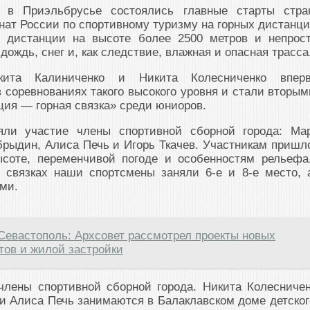
в Приэльбрусье состоялись главные старты стра
нат России по спортивному туризму на горных дистанци
и дистанции на высоте более 2500 метров и непрос
ождь, снег и, как следствие, влажная и опасная трасса
кита Калиниченко и Никита Колесниченко впер
 соревнованиях такого высокого уровня и стали вторым
ия — горная связка» среди юниоров.
яли участие члены спортивной сборной города: Ма
рыдин, Алиса Печь и Игорь Ткачев. Участникам пришл
ысоте, переменчивой погоде и особенностям рельефа
х связках наши спортсмены заняли 6-е и 8-е место, 
ми.
Севастополь: Архсовет рассмотрел проекты новых
тов и жилой застройки
лены спортивной сборной города. Никита Колесничен
и Алиса Печь занимаются в Балаклавском доме детског