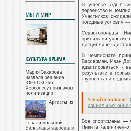
В ущелье Адыл-Су 
первенство и чемпио
МЫ И МИР
Участников ожидал
погодные условия — д
Севастопольцы Ни
принимали участие в
дисциплине «дистанц
В чемпионате прин
КУЛЬТУРА КРЫМА
Вассерман, Иван Доб
адаптироваться к в
Мария Захарова
результате в горны
назвала решение
группе стали седьмы
ЮНЕСКО по
Херсонесу признаком
политизации
Узнайте больше:
Артисты из
социальных объек
Все спортсмены — ч
севастопольской
Никита Калиниченко 
Балаклавы завоевали