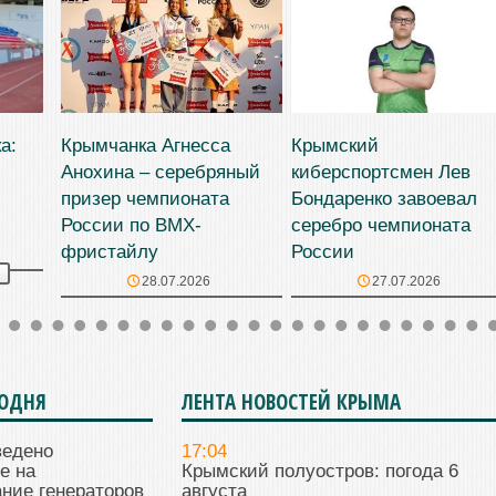
а:
Крымчанка Агнесса
Крымский
Анохина – серебряный
киберспортсмен Лев
призер чемпионата
Бондаренко завоевал
России по BMX-
серебро чемпионата
фристайлу
России
28.07.2026
27.07.2026
ГОДНЯ
ЛЕНТА НОВОСТЕЙ КРЫМА
ведено
17:04
е на
Крымский полуостров: погода 6
ние генераторов
августа