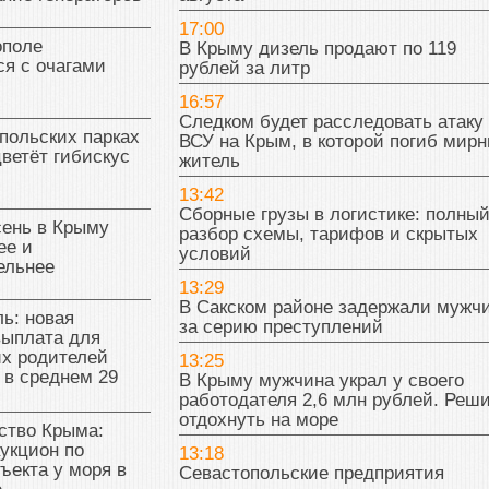
17:00
поле
В Крыму дизель продают по 119
я с очагами
рублей за литр
16:57
Следком будет расследовать атаку
польских парках
ВСУ на Крым, в которой погиб мир
цветёт гибискус
житель
13:42
Сборные грузы в логистике: полны
сень в Крыму
разбор схемы, тарифов и скрытых
ее и
условий
ельнее
13:29
В Сакском районе задержали мужч
ь: новая
за серию преступлений
выплата для
х родителей
13:25
 в среднем 29
В Крыму мужчина украл у своего
работодателя 2,6 млн рублей. Реш
отдохнуть на море
тво Крыма:
укцион по
13:18
ъекта у моря в
Севастопольские предприятия