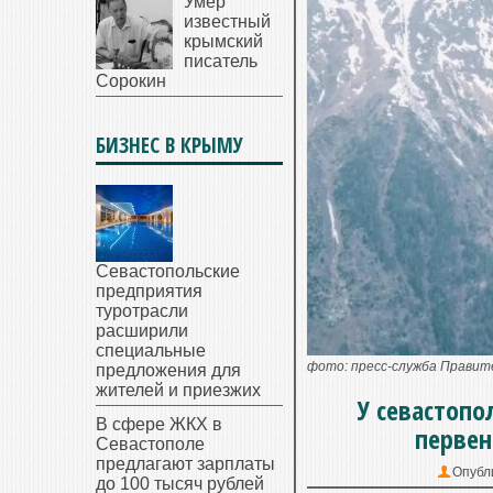
Умер
известный
крымский
писатель
Сорокин
БИЗНЕС В КРЫМУ
Севастопольские
предприятия
туротрасли
расширили
специальные
фото: пресс-служба Прави
предложения для
жителей и приезжих
У севастоп
В сфере ЖКХ в
первен
Севастополе
предлагают зарплаты
Опубл
до 100 тысяч рублей