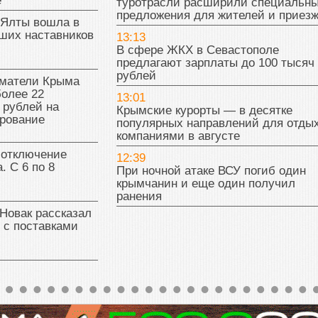
е
туротрасли расширили специальн
предложения для жителей и приез
 Ялты вошла в
ших наставников
13:13
В сфере ЖКХ в Севастополе
предлагают зарплаты до 100 тысяч
рублей
матели Крыма
олее 22
13:01
 рублей на
Крымские курорты — в десятке
рование
популярных направлений для отды
компаниями в августе
 отключение
12:39
. С 6 по 8
При ночной атаке ВСУ погиб один
крымчанин и еще один получил
ранения
Новак рассказал
 с поставками