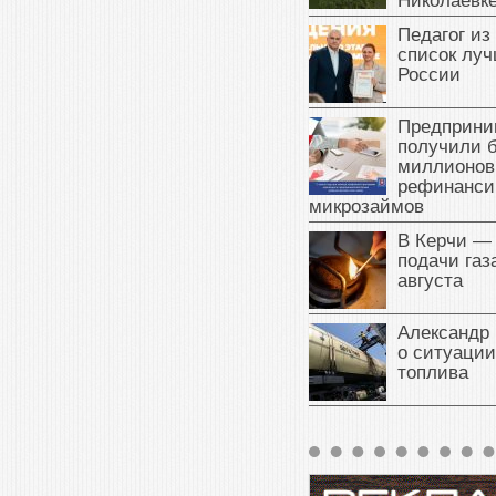
Николаевк
Педагог из
список луч
России
Предприни
получили б
миллионов
рефинанси
микрозаймов
В Керчи —
подачи газа
августа
Александр 
о ситуации
топлива