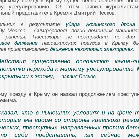
ирскому поезду в Крыму существенно осложняет попы
му урегулированию. Об этом заявил журналиста
льный представитель Кремля Дмитрий Песков.
ельник в результате
удара украинского дрона
зду Москва – Симферополь погиб помощник машинис
л ранения. Пассажиры не пострадали, но для
овое движение
пассажирских поездов в Крыму б
кже приостановлено
движение некоторых электричек
.
ействия существенно осложняют какие-ли
попытки перехода к мирному урегулированию.
ткрытыми к этому
, — заявил Песков.
ому поезду в Крыму он назвал продолжением преступ
режима.
казал, что в нынешних условиях и на фоне 
оторые мы видим со стороны киевского режи
еских, преступных, направленных против дет
жно себе представить, как сейчас мож