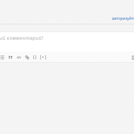
авторизуйт
{}
[+]