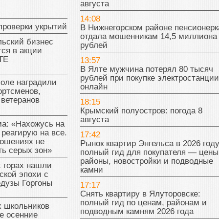
августа
14:08
проверки укрытий
В Нижнегорском районе пенсионерк
отдала мошенникам 14,5 миллиона
льский бизнес
рублей
ся в акции
ТЕ
13:57
В Ялте мужчина потерял 80 тысяч
рублей при покупке электростанции
поле наградили
онлайн
ортсменов,
 ветеранов
18:15
Крымский полуостров: погода 8
августа
а: «Нахожусь на
 реагирую на все.
17:42
ношениях не
Рынок квартир Энгельса в 2026 году
ь серых зон»
полный гид для покупателя — цены
районы, новостройки и подводные
 горах нашли
камни
ской эпохи с
едузы Горгоны
17:17
Снять квартиру в Ялуторовске:
полный гид по ценам, районам и
х школьников
подводным камням 2026 года
е осенние