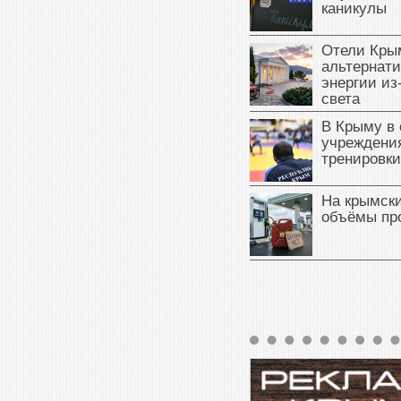
каникулы
Отели Кры
альтернат
энергии из
света
В Крыму в
учреждени
тренировки
На крымск
объёмы пр