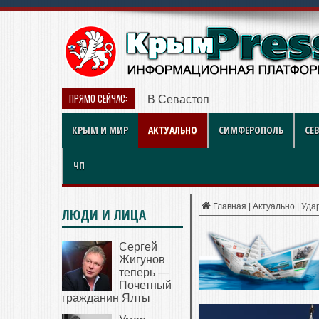
ПРЯМО СЕЙЧАС:
В Севастополе наградили работ
КРЫМ И МИР
АКТУАЛЬНО
СИМФЕРОПОЛЬ
СЕ
ЧП
Главная
|
Актуально
|
Уда
ЛЮДИ И ЛИЦА
Сергей
Жигунов
теперь —
Почетный
гражданин Ялты