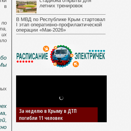
стадиона открыты для
тки
летних тренировок
м в
В МВД по Республике Крым стартовал
по
I этап оперативно‑профилактической
та,
операции «Мак‑2026»
 их
ыло
бо
 Мы
ных
тех
За неделю в Крыму в ДТП
ма,
погибли 11 человек
ей,
но