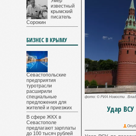
Умер
известный
крымский
писатель
Сорокин
БИЗНЕС В КРЫМУ
Севастопольские
предприятия
туротрасли
расширили
специальные
фото: © РИА Новости . Вла
предложения для
Удар ВСУ
жителей и приезжих
В сфере ЖКХ в
Севастополе
Опуб
предлагают зарплаты
до 100 тысяч рублей