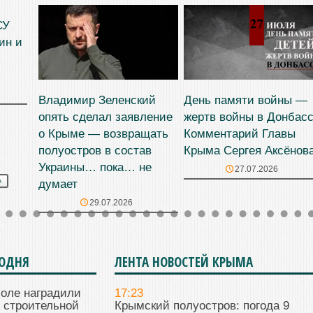
СУ
ин и
Владимир Зеленский
День памяти войны —
опять сделал заявление
жертв войны в Донбасс
о Крыме — возвращать
Комментарий Главы
полуостров в состав
Крыма Сергея Аксёнов
Украины… пока… не
27.07.2026
думает
А
29.07.2026
ГОДНЯ
ЛЕНТА НОВОСТЕЙ КРЫМА
поле наградили
17:23
 строительной
Крымский полуостров: погода 9