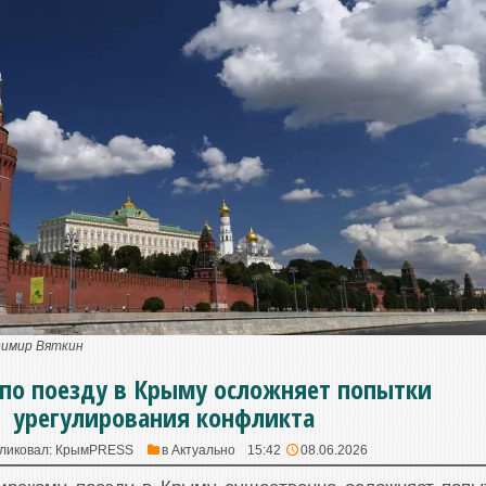
димир Вяткин
 по поезду в Крыму осложняет попытки
урегулирования конфликта
ликовал:
КрымPRESS
в
Актуально
15:42
08.06.2026