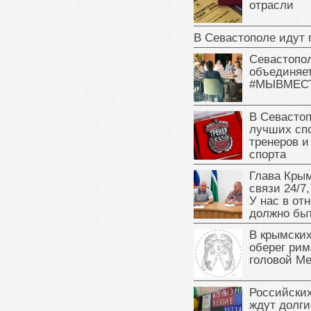
отрасли
В Севастополе идут 
Севастопо
объединяет
#МЫВМЕС
В Севасто
лучших сп
тренеров и
спорта
Глава Крым
связи 24/7,
У нас в от
должно быт
В крымских
оберег рим
головой М
Российски
ждут долги