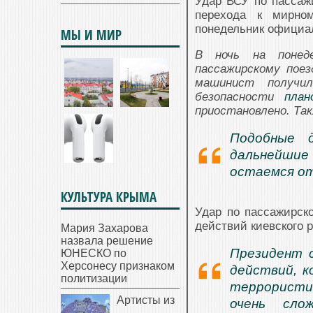
Удар ВСУ по пассаж
перехода к мирно
понедельник официа
МЫ И МИР
В ночь на понед
пассажирскому пое
машинист получи
безопасности
план
приостановлено. Та
Подобные д
дальнейшие 
остаемся о
КУЛЬТУРА КРЫМА
Удар по пассажирск
действий киевского 
Мария Захарова
назвала решение
Президент с
ЮНЕСКО по
Херсонесу признаком
действий, к
политизации
террористич
Артисты из
очень сло