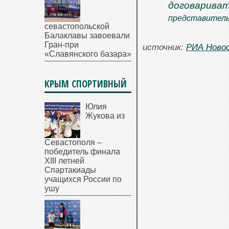
договарива
представитель
севастопольской
Балаклавы завоевали
Гран-при
источник:
РИА Ново
«Славянского базара»
КРЫМ СПОРТИВНЫЙ
Юлия
Жукова из
Севастополя –
победитель финала
XIII летней
Спартакиады
учащихся России по
ушу