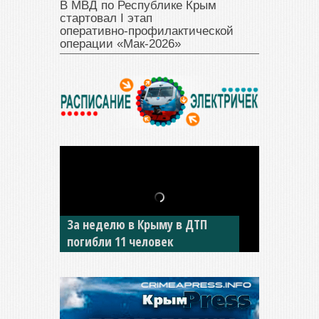
В МВД по Республике Крым
стартовал I этап
оперативно‑профилактической
операции «Мак‑2026»
В Джанкое водитель ВАЗа
сбил двух детей на «зебре»