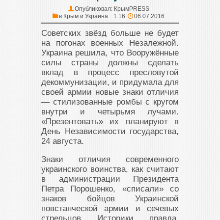
Опубликовал:
КрымPRESS
в
Крым и Украина
1:16
06.07.2016
Советских звёзд больше не будет
на погонах военных Незалежной.
Украина решила, что Вооружённые
силы страны должны сделать
вклад в процесс пресловутой
декоммунизации, и придумала для
своей армии новые знаки отличия
— стилизованные ромбы с кругом
внутри и четырьмя лучами.
«Презентовать» их планируют в
День Независимости государства,
24 августа.
Знаки отличия современного
украинского воинства, как считают
в администрации Президента
Петра Порошенко, «списали» со
знаков бойцов Украинской
повстанческой армии и сечевых
стрельцов. Историки, правда,