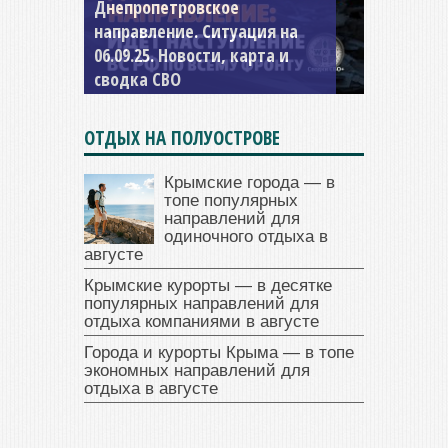
Днепропетровское
Константиновское
направление. Ситуация на
направление. Ситуация на
06.09.25. Новости, карта и
04.09.25 Новости, карта и
сводка СВО
сводка СВО
ОТДЫХ НА ПОЛУОСТРОВЕ
Крымские города — в
топе популярных
направлений для
одиночного отдыха в
августе
Крымские курорты — в десятке
популярных направлений для
отдыха компаниями в августе
Города и курорты Крыма — в топе
экономных направлений для
отдыха в августе