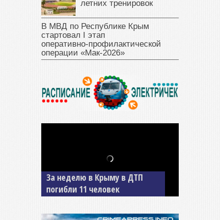
летних тренировок
В МВД по Республике Крым
стартовал I этап
оперативно‑профилактической
операции «Мак‑2026»
За неделю в Крыму в ДТП
В Джанкое водитель ВАЗа
погибли 11 человек
сбил двух детей на «зебре»