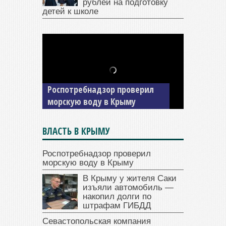
рублей на подготовку
детей к школе
В Крыму у жителя Саки
изъяли автомобиль —
Роспотребнадзор проверил
накопил долги по штрафам
морскую воду в Крыму
ГИБДД
ВЛАСТЬ В КРЫМУ
Роспотребнадзор проверил
морскую воду в Крыму
В Крыму у жителя Саки
изъяли автомобиль —
накопил долги по
штрафам ГИБДД
Севастопольская компания