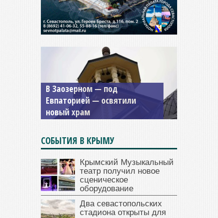
В Заозерном — под
Мужской монастырь Косьмы
Евпаторией — освятили
и Дамиана в Крыму вновь
новый храм
открыт для посещения
СОБЫТИЯ В КРЫМУ
Крымский Музыкальный
театр получил новое
сценическое
оборудование
Два севастопольских
стадиона открыты для