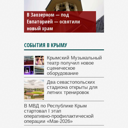
Мужской монастырь Косьмы
и Дамиана в Крыму вновь
открыт для посещения
СОБЫТИЯ В КРЫМУ
Крымский Музыкальный
театр получил новое
сценическое
оборудование
Два севастопольских
стадиона открыты для
летних тренировок
В МВД по Республике Крым
стартовал I этап
оперативно‑профилактической
операции «Мак‑2026»