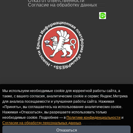
Отказ от ответственности
Согласие на обработку данных
Мы используем необходимые cookie для корректной работы сайта, а
также, с вашего согласия, аналитические cookie и сервис Яндекс.Метрика
СИ "Новости Крыма - КрымPRESS".
для анализа посещаемости и улучшения работы сайта. Нажимая
Свидетельство о регистрации СМИ ЭЛ № ФС
«Принять», вы соглашаетесь на использование аналитических cookie.
77-62916 выдано Федеральной службой по
Нажимая «Отказаться», вы разрешаете использовать только
надзору в сфере связи, информационных
необходимые cookie. Подробнее — в
Политике конфиденциальности
и
Согласии на обработку персональных данных
.
технологий и массовых коммуникаций
(Роскомнадзор) 10.09.2015. Учредитель и
Отказаться