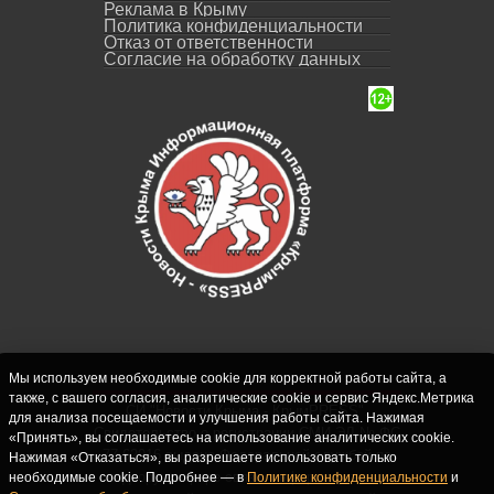
Реклама в Крыму
Политика конфиденциальности
Отказ от ответственности
Согласие на обработку данных
Мы используем необходимые cookie для корректной работы сайта, а
также, с вашего согласия, аналитические cookie и сервис Яндекс.Метрика
СИ "Новости Крыма - КрымPRESS".
для анализа посещаемости и улучшения работы сайта. Нажимая
Свидетельство о регистрации СМИ ЭЛ № ФС
«Принять», вы соглашаетесь на использование аналитических cookie.
77-62916 выдано Федеральной службой по
Нажимая «Отказаться», вы разрешаете использовать только
надзору в сфере связи, информационных
необходимые cookie. Подробнее — в
Политике конфиденциальности
и