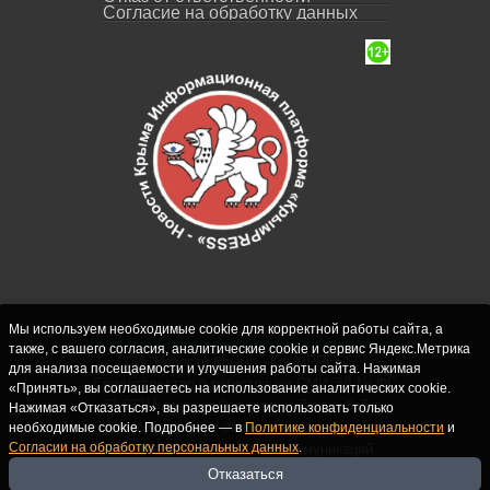
Согласие на обработку данных
Мы используем необходимые cookie для корректной работы сайта, а
также, с вашего согласия, аналитические cookie и сервис Яндекс.Метрика
СИ "Новости Крыма - КрымPRESS".
для анализа посещаемости и улучшения работы сайта. Нажимая
Свидетельство о регистрации СМИ ЭЛ № ФС
«Принять», вы соглашаетесь на использование аналитических cookie.
77-62916 выдано Федеральной службой по
Нажимая «Отказаться», вы разрешаете использовать только
надзору в сфере связи, информационных
необходимые cookie. Подробнее — в
Политике конфиденциальности
и
Согласии на обработку персональных данных
.
технологий и массовых коммуникаций
(Роскомнадзор) 10.09.2015. Учредитель и
Отказаться