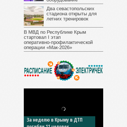
Два севастопольских
стадиона открыты для
летних тренировок
В МВД по Республике Крым
стартовал I этап
оперативно‑профилактической
операции «Мак‑2026»
В Джанкое водитель ВАЗа
сбил двух детей на «зебре»