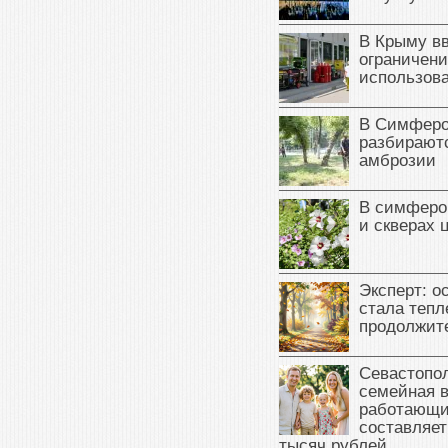
В Крыму в
ограничени
использова
В Симферо
разбираютс
амброзии
В симферо
и скверах 
Эксперт: о
стала тепл
продолжит
Севастопол
семейная 
работающи
составляет
тысяч рублей