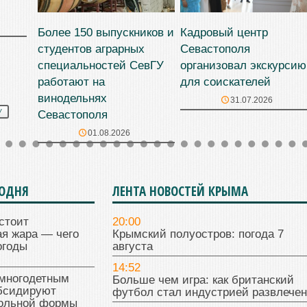
Более 150 выпускников и
Кадровый центр
студентов аграрных
Севастополя
специальностей СевГУ
организовал экскурсию
работают на
для соискателей
винодельнях
31.07.2026
Севастополя
У
01.08.2026
ГОДНЯ
ЛЕНТА НОВОСТЕЙ КРЫМА
стоит
20:00
я жара — чего
Крымский полуостров: погода 7
огоды
августа
14:52
многодетным
Больше чем игра: как британский
бсидируют
футбол стал индустрией развлече
кольной формы