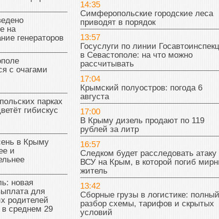
14:35
Симферопольские городские леса
ведено
приводят в порядок
е на
13:57
ние генераторов
Госуслуги по линии Госавтоинспек
в Севастополе: на что можно
поле
рассчитывать
я с очагами
17:04
Крымский полуостров: погода 6
августа
польских парках
цветёт гибискус
17:00
В Крыму дизель продают по 119
рублей за литр
сень в Крыму
16:57
ее и
Следком будет расследовать атаку
ельнее
ВСУ на Крым, в которой погиб мир
житель
ь: новая
13:42
выплата для
Сборные грузы в логистике: полны
х родителей
разбор схемы, тарифов и скрытых
 в среднем 29
условий