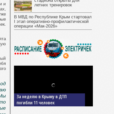
стадиона открыты для
и и
летних тренировок
ах,
уже
В МВД по Республике Крым стартовал
рые
I этап оперативно‑профилактической
ек.
операции «Мак‑2026»
ята
ную
ный
ебя
ого
род
аю
 Мы
За неделю в Крыму в ДТП
что
погибли 11 человек
вые