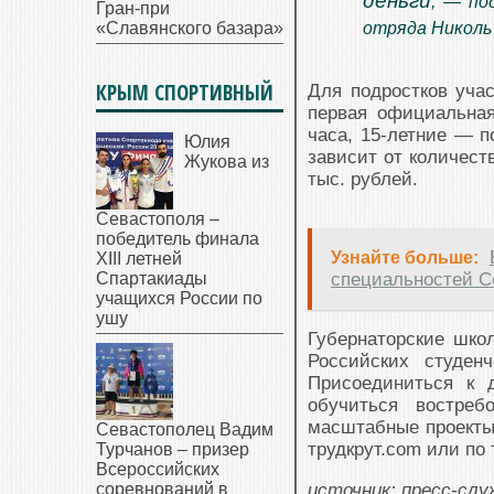
деньги
, — по
Гран-при
«Славянского базара»
отряда Николь 
КРЫМ СПОРТИВНЫЙ
Для подростков уча
первая официальная
часа, 15-летние — п
Юлия
зависит от количест
Жукова из
тыс. рублей.
Севастополя –
победитель финала
Узнайте больше:
XIII летней
Спартакиады
специальностей С
учащихся России по
ушу
Губернаторские шко
Российских студен
Присоединиться к 
обучиться востре
масштабные проекты
Севастополец Вадим
трудкрут.com или по 
Турчанов – призер
Всероссийских
соревнований в
источник: пресс-сл