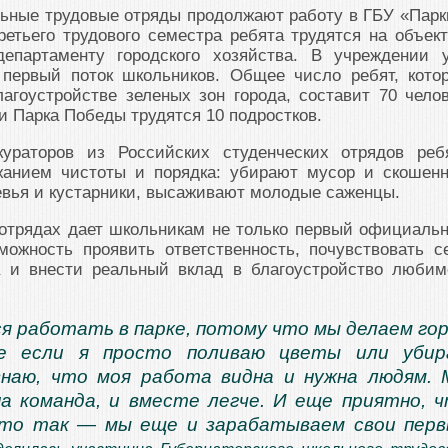
ьные трудовые отряды продолжают работу в ГБУ «Парк
ретьего трудового семестра ребята трудятся на объект
департаменту городского хозяйства. В учреждении 
 первый поток школьников. Общее число ребят, кото
агоустройстве зеленых зон города, составит 70 челов
и Парка Победы трудятся 10 подростков.
кураторов из Российских студенческих отрядов реб
жанием чистоты и порядка: убирают мусор и скошен
евья и кустарники, высаживают молодые саженцы.
 отрядах дает школьникам не только первый официаль
можность проявить ответственность, почувствовать с
 и внести реальный вклад в благоустройство любим
я работать в парке, потому что мы делаем го
е если я просто поливаю цветы или убир
знаю, что моя работа видна и нужна людям.
а команда, и вместе легче. И еще приятно, 
сто так — мы еще и зарабатываем свои пер