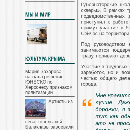
Губернаторские школ
скверы». В рамках т
МЫ И МИР
подведомственных 
приступил к работе
примут участие в бл
Сейчас на территори
Под руководством 
занимаются поддер
траву, поливают дер
КУЛЬТУРА КРЫМА
Участие в трудовых
Мария Захарова
заработок, но и воз
назвала решение
частью общего дела
ЮНЕСКО по
города.
Херсонесу признаком
политизации
Мне нравитс
Артисты из
лучше. Даж
дорожки, я 
тут как одн
севастопольской
это не про
Балаклавы завоевали