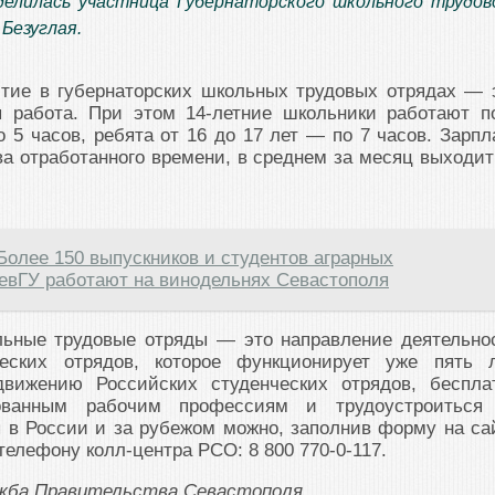
делилась участница Губернаторского школьного трудов
Безуглая.
стие в губернаторских школьных трудовых отрядах — 
 работа. При этом 14-летние школьники работают п
о 5 часов, ребята от 16 до 17 лет — по 7 часов. Зарпл
ва отработанного времени, в среднем за месяц выходит
Более 150 выпускников и студентов аграрных
евГУ работают на винодельнях Севастополя
льные трудовые отряды — это направление деятельно
ческих отрядов, которое функционирует уже пять л
движению Российских студенческих отрядов, беспла
бованным рабочим профессиям и трудоустроиться
 в России и за рубежом можно, заполнив форму на са
телефону колл-центра РСО: 8 800 770-0-117.
ужба Правительства Севастополя