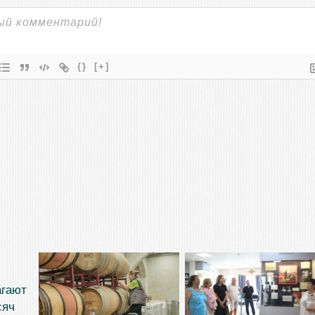
{}
[+]
агают
сяч