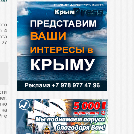
ого
это
о 4
ата
 27
сти
ет.
тно
 на
йте