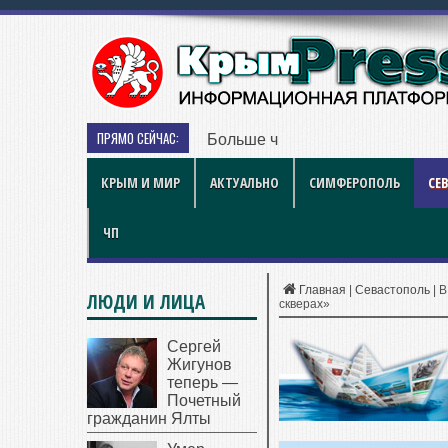
ПРЯМО СЕЙЧАС:
Больше чем игра: как британски
КРЫМ И МИР
АКТУАЛЬНО
СИМФЕРОПОЛЬ
СЕ
ЧП
Главная
|
Севастополь
|
В
ЛЮДИ И ЛИЦА
скверах»
Сергей
Жигунов
теперь —
Почетный
гражданин Ялты