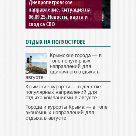
Днепропетровское
Константиновское
направление. Ситуация на
направление. Ситуация на
06.09.25. Новости, карта и
04.09.25 Новости, карта и
сводка СВО
сводка СВО
ОТДЫХ НА ПОЛУОСТРОВЕ
Крымские города — в
топе популярных
направлений для
одиночного отдыха в
августе
Крымские курорты — в десятке
популярных направлений для
отдыха компаниями в августе
Города и курорты Крыма — в топе
экономных направлений для
отдыха в августе