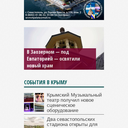
В Заозерном — под
Мужской монастырь Косьмы
Евпаторией — освятили
и Дамиана в Крыму вновь
новый храм
открыт для посещения
СОБЫТИЯ В КРЫМУ
Крымский Музыкальный
театр получил новое
сценическое
оборудование
Два севастопольских
стадиона открыты для