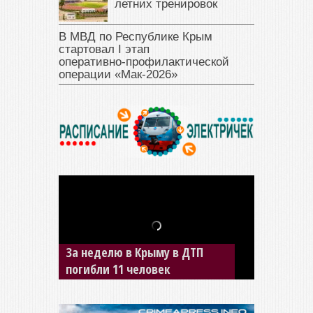
летних тренировок
В МВД по Республике Крым
стартовал I этап
оперативно‑профилактической
операции «Мак‑2026»
За неделю в Крыму в ДТП
В Джанкое водитель ВАЗа
погибли 11 человек
сбил двух детей на «зебре»