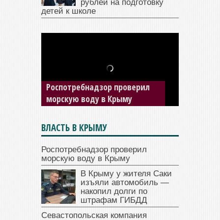
рублей на подготовку
детей к школе
В Крыму у жителя Саки
изъяли автомобиль —
Роспотребнадзор проверил
накопил долги по штрафам
морскую воду в Крыму
ГИБДД
ВЛАСТЬ В КРЫМУ
Роспотребнадзор проверил
морскую воду в Крыму
В Крыму у жителя Саки
изъяли автомобиль —
накопил долги по
штрафам ГИБДД
Севастопольская компания