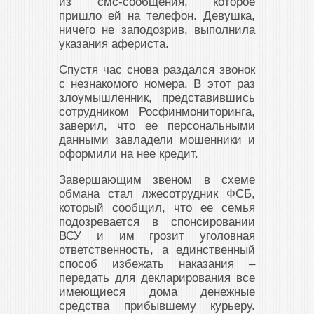
из смс-сообщения, которое
пришло ей на телефон. Девушка,
ничего не заподозрив, выполнила
указания афериста.
Спустя час снова раздался звонок
с незнакомого номера. В этот раз
злоумышленник, представившись
сотрудником Росфинмониторинга,
заверил, что ее персональными
данными завладели мошенники и
оформили на нее кредит.
Завершающим звеном в схеме
обмана стал лжесотрудник ФСБ,
который сообщил, что ее семья
подозревается в спонсировании
ВСУ и им грозит уголовная
ответственность, а единственный
способ избежать наказания –
передать для декларирования все
имеющиеся дома денежные
средства прибывшему курьеру.