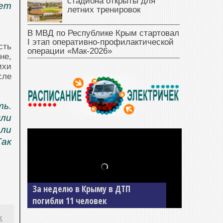
стадиона открыты для
дет
летних тренировок
В МВД по Республике Крым стартовал
I этап оперативно‑профилактической
сть
операции «Мак‑2026»
не,
ихи
сле
ть.
ли
али
Так
В Джанкое водитель ВАЗа сбил
двух детей на «зебре»
х