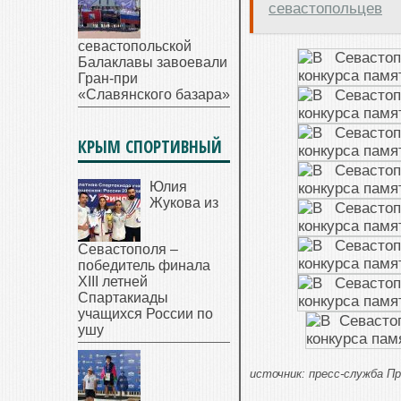
севастопольцев
севастопольской
Балаклавы завоевали
Гран-при
«Славянского базара»
КРЫМ СПОРТИВНЫЙ
Юлия
Жукова из
Севастополя –
победитель финала
XIII летней
Спартакиады
учащихся России по
ушу
источник: пресс-служба 