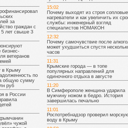
15:02
рофинансировал
Почему выходят из строя сопловые
льских
нагреватели и как увеличить их сро
лей за
службы: инженерный взгляд
йство граждан с
специалистов НОМАКОН
 5 лет свыше 3
12:32
Почему самочувствие после алкого
нонсируют
может ухудшиться спустя нескольк
 бизнес-
часов
ля ветеранов
11:31
семей
Крымские города — в топе
у в Крыму
популярных направлений для
адолженность по
одиночного отдыха в августе
на общую сумму
11:20
лн руб
В Симферополе женщина ударила
ря в России
мужчину ножом в бедро. История
правила
завершилась печально
детей
11:01
Роспотребнадзор проверил морску
 крымчанин
воду в Крыму
увёл» чужой