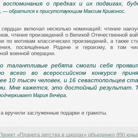
 воспоминания о предках и их подвигах, бу
я
, — обратился к присутствующим Максим Кривонос.
 сердца» включал несколько номинаций: чтение наизу
ков, чтение произведений о Великой Отечественной вой
ки по мотивам классических произведений, а также ст
нения, посвящённые Родине и героизму, в том чи
ной военной операции.
то талантливые ребята смогли себя прояви
о всего во всероссийском конкурсе приня
ее 10 тысяч человек, и 16 севастопольцев ст
и. Мне кажется, это достойный результат. 
подчеркивает Мария Вечёра.
а вручили заслуженные подарки и грамоты.
Проект «Планета детства в школах» объединил 850 юны