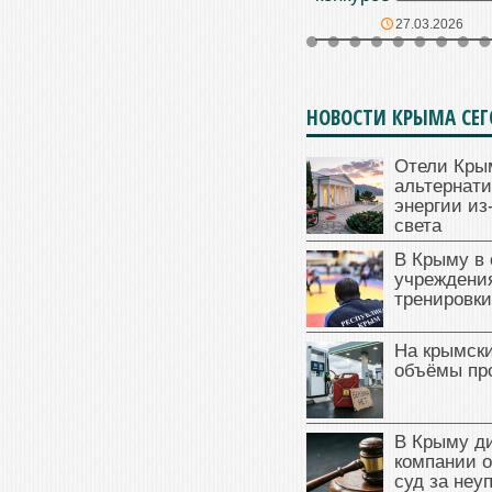
27.03.2026
НОВОСТИ КРЫМА СЕ
Отели Кры
альтернат
энергии из
света
В Крыму в
учреждени
тренировки
На крымск
объёмы пр
В Крыму д
компании 
суд за неу