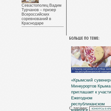
Севастополец Вадим
Турчанов – призер
Всероссийских
соревнований в
Краснодаре
БОЛЬШЕ ПО ТЕМЕ:
«Крымский сувенир
Минкурортов Крыма
приглашает к участ
Ежегодном
республиканском
С тегами:
конкурсе
КОНКУРСЫ В КР