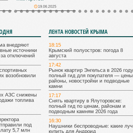
19.06.2025
ГОДНЯ
ЛЕНТА НОВОСТЕЙ КРЫМА
ма внедряют
18:15
ивные источники
Крымский полуостров: погода 8
-за отключений
августа
17:42
 спортивных
Рынок квартир Энгельса в 2026 году
ях возобновили
полный гид для покупателя — цены
районы, новостройки и подводные
камни
их АЗС снижены
17:17
одажи топлива
Снять квартиру в Ялуторовске:
полный гид по ценам, районам и
подводным камням 2026 года
иректора
16:30
отправили под
Наушники беспроводные: какие лу
плату 5,7 млн
купить для Андроид