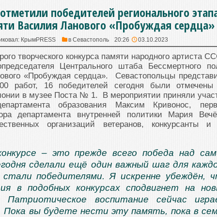
 отметили победителей регионального этап
яти Василия Ланового «Пробуждая сердца»
иковал:
КрымPRESS
в
Севастополь
20:26
03.10.2023
рого творческого конкурса памяти народного артиста СС
опредседателя Центрального штаба Бессмертного по
ового «Пробуждая сердца». Севастопольцы представ
200 работ, 16 победителей сегодня были отмечены
онии в музее Поста № 1. В мероприятии приняли учас
департамента образования Максим Кривонос, пер
тора департамента внутренней политики Мария Вечё
ественных организаций ветеранов, конкурсанты и
конкурсе – это прежде всего победа над са
егодня сделали ещё один важный шаг для кажд
 стали победителями. Я искренне убеждён, 
ия в подобных конкурсах сподвигнет на но
. Патриотическое воспитание сейчас игра
. Пока вы будете нести эту память, пока в се