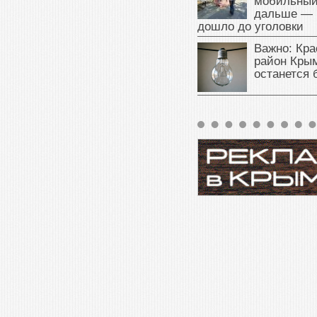
мобильный
дальше — 
дошло до уголовки
Важно: Кра
район Крым
останется 