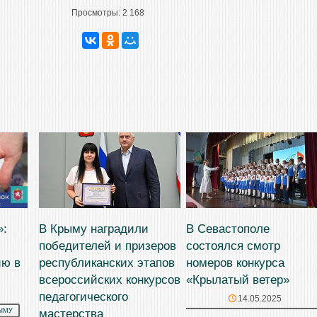
Просмотры:
2 168
»:
В Крыму наградили
В Севастополе
победителей и призеров
состоялся смотр
ию в
республиканских этапов
номеров конкурса
всероссийских конкурсов
«Крылатый ветер»
педагогического
14.05.2025
мастерства
ЫМУ