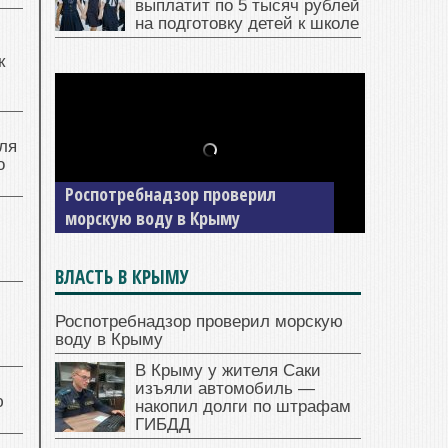
выплатит по 5 тысяч рублей
на подготовку детей к школе
к
ля
о
В Крыму у жителя Саки изъяли
автомобиль — накопил долги по
штрафам ГИБДД
ВЛАСТЬ В КРЫМУ
Роспотребнадзор проверил морскую
воду в Крыму
В Крыму у жителя Саки
изъяли автомобиль —
ю
накопил долги по штрафам
ГИБДД