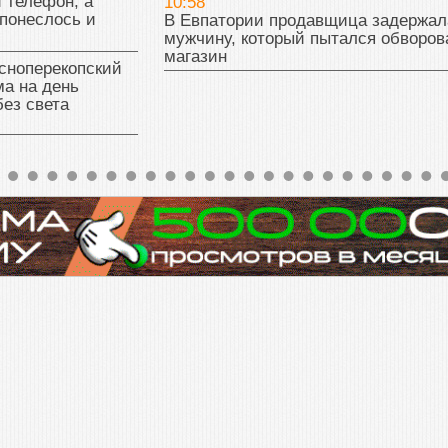
 телефон, а
10:58
понеслось и
В Евпатории продавщица задержал
мужчину, который пытался обворов
магазин
сноперекопский
а на день
без света