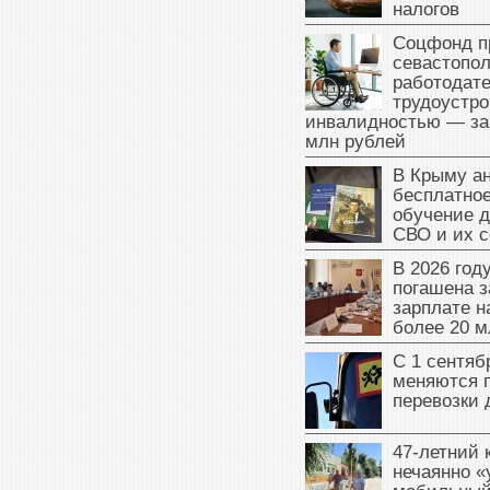
налогов
Соцфонд п
севастопо
работодате
трудоустро
инвалидностью — за
млн рублей
В Крыму а
бесплатное
обучение д
СВО и их 
В 2026 год
погашена з
зарплате 
более 20 м
С 1 сентяб
меняются 
перевозки 
47‑летний
нечаянно «