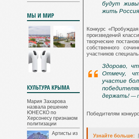
будут живы
жить Росси
МЫ И МИР
Конкурс «Пробуждая
произведений класси
творческие постанов
собственного сочи
участников специаль
Здорово, ч
Отмечу, чт
участие бол
КУЛЬТУРА КРЫМА
победителям
держать!
— 
Мария Захарова
назвала решение
ЮНЕСКО по
Победителям конкурс
Херсонесу признаком
политизации
Артисты из
Узнайте больше: