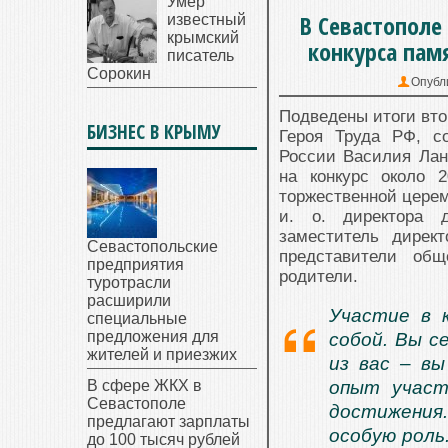
Умер
В Севастополе
известный
крымский
конкурса пам
писатель
Сорокин
Опубл
Подведены итоги вто
БИЗНЕС В КРЫМУ
Героя Труда РФ, с
России Василия Лан
на конкурс около 
торжественной церем
и. о. директора 
заместитель дирек
Севастопольские
представители общ
предприятия
родители.
туротрасли
расширили
Участие в 
специальные
предложения для
собой. Вы с
жителей и приезжих
из вас – вы
В сфере ЖКХ в
опыт участ
Севастополе
достижения
предлагают зарплаты
особую роль
до 100 тысяч рублей