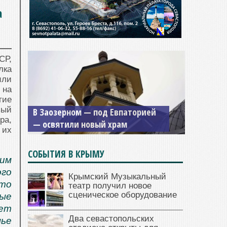
а
СР,
лка
или
 на
Мужской монастырь Косьмы и
тие
вый
Дамиана в Крыму вновь открыт
ра,
для посещения
 их
СОБЫТИЯ В КРЫМУ
мим
ого
Крымский Музыкальный
что
театр получил новое
сценическое оборудование
вые
ет
Два севастопольских
мье